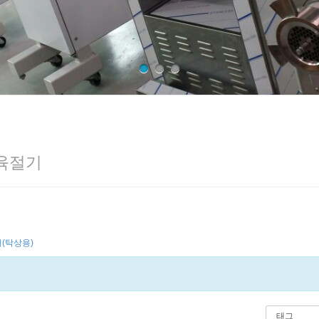
 육절기
(탁상용)