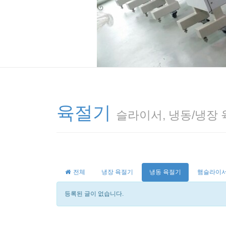
육절기
슬라이서, 냉동/냉장
전체
냉장 육절기
냉동 육절기
햄슬라이서
등록된 글이 없습니다.