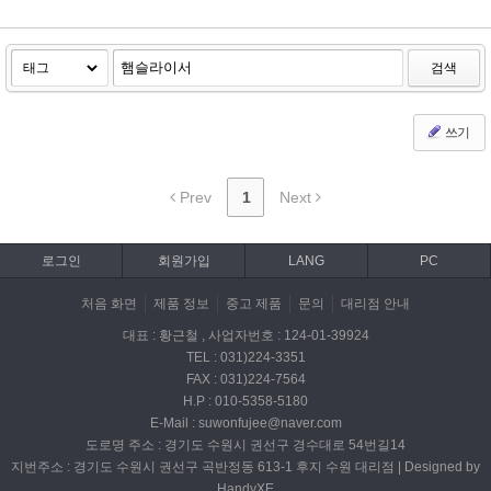
검색
쓰기
Prev
1
Next
로그인
회원가입
LANG
PC
처음 화면
제품 정보
중고 제품
문의
대리점 안내
대표 : 황근철 , 사업자번호 : 124-01-39924
TEL : 031)224-3351
FAX : 031)224-7564
H.P : 010-5358-5180
E-Mail : suwonfujee@naver.com
도로명 주소 : 경기도 수원시 권선구 경수대로 54번길14
지번주소 : 경기도 수원시 권선구 곡반정동 613-1 후지 수원 대리점 | Designed by
HandyXE