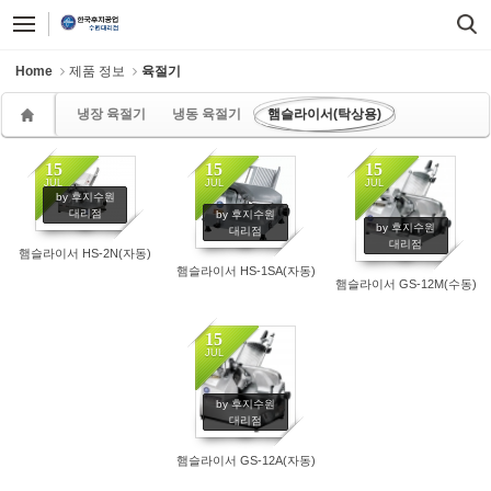
Sketchbook5, 스케치북5
Sketchbook5, 스케치북5
Home
제품 정보
육절기
냉장 육절기
냉동 육절기
햄슬라이서(탁상용)
15
15
15
JUL
JUL
JUL
by 후지수원
대리점
by 후지수원
by 후지수원
대리점
대리점
햄슬라이서 HS-2N(자동)
햄슬라이서 HS-1SA(자동)
햄슬라이서 GS-12M(수동)
15
JUL
by 후지수원
대리점
햄슬라이서 GS-12A(자동)