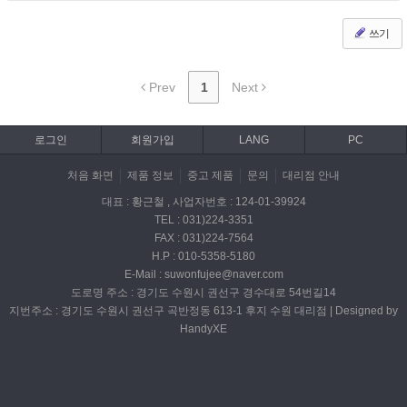
쓰기
Prev
1
Next
로그인
회원가입
LANG
PC
처음 화면
제품 정보
중고 제품
문의
대리점 안내
대표 : 황근철 , 사업자번호 : 124-01-39924
TEL : 031)224-3351
FAX : 031)224-7564
H.P : 010-5358-5180
E-Mail : suwonfujee@naver.com
도로명 주소 : 경기도 수원시 권선구 경수대로 54번길14
지번주소 : 경기도 수원시 권선구 곡반정동 613-1 후지 수원 대리점 | Designed by
HandyXE