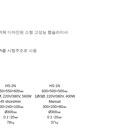
 위해 디자인된 소형 고성능 햄슬라이서
7A를 사형주조로 사용
HS-2N
HS-1N
50×550×600㎜
600×500×500㎜
Ø, 220V/380V, 560W
1Ø/3Ø, 220V/380V, 400W
45 slices/min
Manual
00×240×100㎜
300×200×80㎜
Ø300㎜
Ø300㎜
0.1~20㎜
0.1~20㎜
78㎏
37㎏