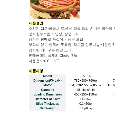
제품설명
소시지,햄,가공육,치즈,생선,정육 등의 손쉬운 절단을
강력한무소음의 단상, 삼상 모터
장기간 판매로 품질이 인정된 모델
부식이 없고 인체에 무해한, 최고급 알루미늄 재질인 
강력한 기어구동 칼날 모터
인테공학적 설계의 Chute 핸들
사용온도:0℃ ~ 3℃
제품사양
Model
HS-300
Dimension(W×L×H)
780×580×760㎜
7
Motor
1Ø, 220V, 550W/850W
1Ø/ 3
Capacity
45 slices/min
Loading Dimension
450×255×150㎜
4
Diameter of Knife
Ø283㎜
Slice Thickness
0.1~20㎜
Net Weight
85㎏/90㎏