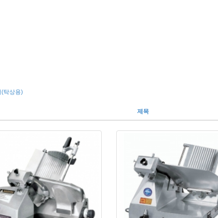
(탁상용)
제목