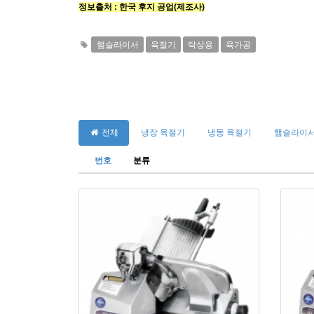
정보출처 : 한국 후지 공업(제조사)
햄슬라이서
육절기
탁상용
육가공
전체
냉장 육절기
냉동 육절기
햄슬라이서
번호
분류