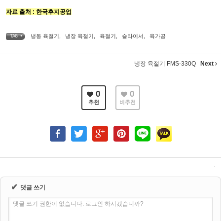
자료 출처 : 한국후지공업
냉동 육절기
,
냉장 육절기
,
육절기
,
슬라이서
,
육가공
TAG •
냉장 육절기 FMS-330Q
Next
0
0
추천
비추천
✔
댓글 쓰기
댓글 쓰기 권한이 없습니다. 로그인 하시겠습니까?