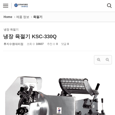
Sketchbook5, 스케치북5
Sketchbook5, 스케치북5
Home
제품 정보
육절기
냉장 육절기
냉장 육절기 KSC-330Q
후지수원대리점
조회 수
10607
추천 수
0
댓글
0