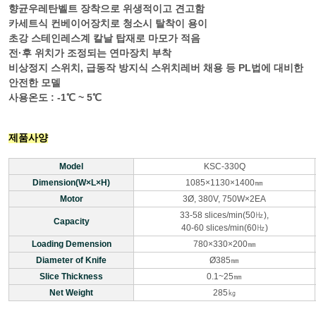
향균우레탄벨트 장착으로 위생적이고 견고함
카세트식 컨베이어장치로 청소시 탈착이 용이
초강 스테인레스계 칼날 탑재로 마모가 적음
전·후 위치가 조정되는 연마장치 부착
비상정지 스위치, 급동작 방지식 스위치레버 채용 등 PL법에 대비한
안전한 모델
사용온도 : -1℃ ~ 5℃
제품사양
Model
KSC-330Q
Dimension(W×L×H)
1085×1130×1400㎜
Motor
3Ø, 380V, 750W×2EA
33-58 slices/min(50㎐),
Capacity
40-60 slices/min(60㎐)
Loading Demension
780×330×200㎜
Diameter of Knife
Ø385㎜
Slice Thickness
0.1~25㎜
Net Weight
285㎏