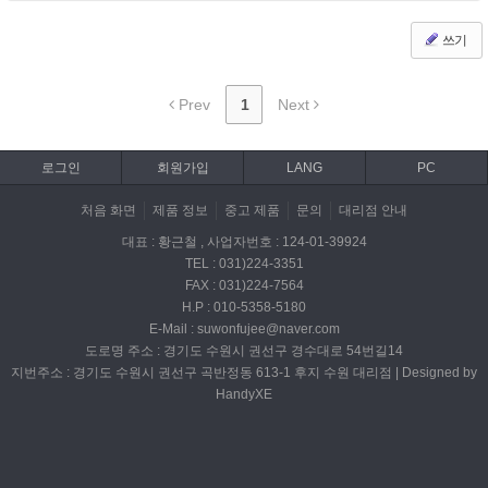
쓰기
Prev
1
Next
로그인
회원가입
LANG
PC
처음 화면
제품 정보
중고 제품
문의
대리점 안내
대표 : 황근철 , 사업자번호 : 124-01-39924
TEL : 031)224-3351
FAX : 031)224-7564
H.P : 010-5358-5180
E-Mail : suwonfujee@naver.com
도로명 주소 : 경기도 수원시 권선구 경수대로 54번길14
지번주소 : 경기도 수원시 권선구 곡반정동 613-1 후지 수원 대리점 | Designed by
HandyXE