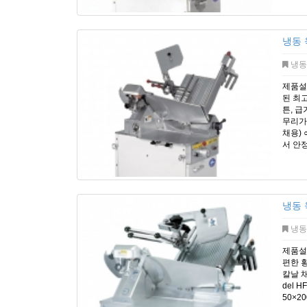
냉동 
냉동
제품설명
된 최고
튼, 급
무리가
채용)
서 안정
냉동 
냉동
제품설
편한 
칼날 채
del H
50×20