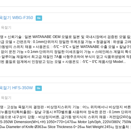
육절기 WBG-F350
file
 육절기
 ○ 신뢰기술 : 일본 WATANABE OEM 모델로 일본 및 국내시장에서 검증된 모델 칼
급 모델 ○ 간편조작 : 0.1mm단위까지 정밀한 두께조절 가능 ○ 청결설계 : 위생을 고
가동방지 스위치 채용 ○ 사용온도 : -5℃ ~ 0℃ ○ 일본 WATANABE 수출 모델 ○
 없이 운전 가능 ○ 0.1mm 단위까지 정밀한 미세조절이 가능 ○ 스테인레스 계열의 
 ○ 알루미늄 재질에서 최고급 재질인 7A를 사형주조하여 부식이 없고 식품위생법에 적합 
된 품질로 업계에서 인정받고 있는 모델 ○ 사용온도 : -5℃ ~ 0℃ 제품사양 Model...
육절기 HFS-350W
file
 육절기
명 - 고성능 육절기의 결정판 - 비상정지스위치 기능 : 어느 위치에서나 비상정지 버
횡누름장치(특허출원) - 칼날 구동시 HTD벨트를 사용하여 정숙한 운전 - 0.1mm 단위
용으로 내구성이 강함. - 비상정지버튼, 급가동 방지식의 스위치 채용 - 저전압(24V)설
FS-350W Dimension(W×L×H) 1050×770×1470㎜ Motor 1ph/3ph, 220V/380V, 750W×
0㎜ Diameter of Knife Ø363㎜ Slice Thickness 0~26㎜ Net Weight 245㎏ 정