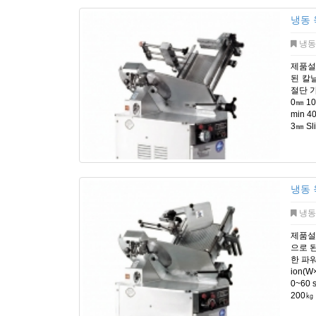
냉동 
냉동
제품설
된 칼
절단 가
0㎜ 10
min 4
3㎜ Sl
냉동 
냉동
제품설
으로 
한 파워
ion(W
0~60 
200㎏