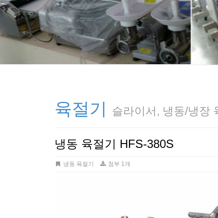
육절기
슬라이서, 냉동/냉장
냉동 육절기 HFS-380S
냉동 육절기
첨부 1개