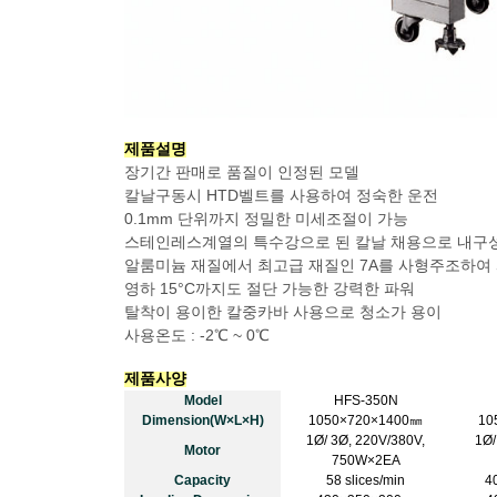
제품설명
장기간 판매로 품질이 인정된 모델
칼날구동시 HTD벨트를 사용하여 정숙한 운전
0.1mm 단위까지 정밀한 미세조절이 가능
스테인레스계열의 특수강으로 된 칼날 채용으로 내구성이
알룸미늄 재질에서 최고급 재질인 7A를 사형주조하여
영하 15°C까지도 절단 가능한 강력한 파워
탈착이 용이한 칼중카바 사용으로 청소가 용이
사용온도 : -2℃ ~ 0℃
제품사양
Model
HFS-350N
Dimension(W×L×H)
1050×720×1400㎜
10
1Ø/ 3Ø, 220V/380V,
1Ø/
Motor
750W×2EA
Capacity
58 slices/min
40