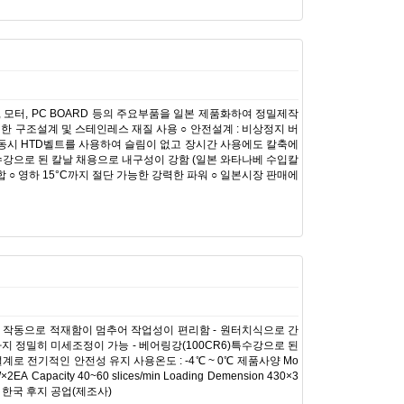
, 모터, PC BOARD 등의 주요부품을 일본 제품화하여 정밀제작
려한 구조설계 및 스테인레스 재질 사용 ○ 안전설계 : 비상정지 버
 칼날구동시 HTD벨트를 사용하여 슬림이 없고 장시간 사용에도 칼축에
특수강으로 된 칼날 채용으로 내구성이 강함 (일본 와타나베 수입칼
○ 영하 15°C까지 절단 가능한 강력한 파워 ○ 일본시장 판매에
튼 작동으로 적재함이 멈추어 작업성이 편리함 - 원터치식으로 간
까지 정밀히 미세조정이 가능 - 베어링강(100CR6)특수강으로 된
계로 전기적인 안전성 유지 사용온도 : -4℃ ~ 0℃ 제품사양 Mo
2EA Capacity 40~60 slices/min Loading Demension 430×3
보출처 : 한국 후지 공업(제조사)