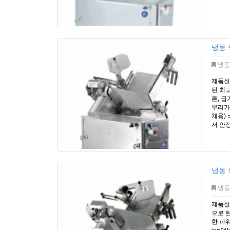
냉동 
냉동
제품설명
된 최고
튼, 급
무리가
채용)
서 안정
냉동 
냉동
제품설
으로 
한 파워