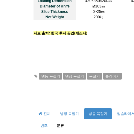
Loading Demension
430×350×200㎜
4
Diameter of Knife
Ø363㎜
Slice Thickness
0~25㎜
Net Weight
200㎏
자료 출처: 한국 후지 공업(제조사)
냉동 육절기
냉장 육절기
육절기
슬라이서
전체
냉장 육절기
냉동 육절기
햄슬라이서
번호
분류