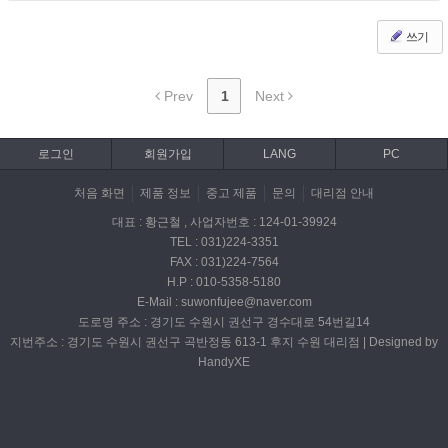
쓰기
Prev
1
Next
로그인
회원가입
LANG
PC
처음 화면
제품 정보
중고 제품
문의
대리점 안내
대표 : 황근철 , 사업자번호 : 124-01-39924
TEL : 031)224-3351
FAX : 031)224-7564
H.P : 010-5358-5180
E-Mail : suwonfujee@naver.com
도로명 주소 : 경기도 수원시 권선구 경수대로 54번길14
지번주소 : 경기도 수원시 권선구 곡반정동 613-1 후지 수원 대리점 | Designed by
HandyXE