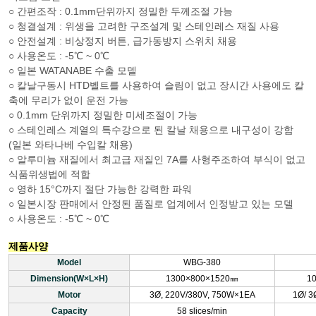
○ 간편조작 : 0.1mm단위까지 정밀한 두께조절 가능
○ 청결설계 : 위생을 고려한 구조설계 및 스테인레스 재질 사용
○ 안전설계 : 비상정지 버튼, 급가동방지 스위치 채용
○ 사용온도 : -5℃ ~ 0℃
○ 일본 WATANABE 수출 모델
○ 칼날구동시 HTD벨트를 사용하여 슬림이 없고 장시간 사용에도 칼
축에 무리가 없이 운전 가능
○ 0.1mm 단위까지 정밀한 미세조절이 가능
○ 스테인레스 계열의 특수강으로 된 칼날 채용으로 내구성이 강함
(일본 와타나베 수입칼 채용)
○ 알루미늄 재질에서 최고급 재질인 7A를 사형주조하여 부식이 없고
식품위생법에 적합
○ 영하 15°C까지 절단 가능한 강력한 파워
○ 일본시장 판매에서 안정된 품질로 업계에서 인정받고 있는 모델
○ 사용온도 : -5℃ ~ 0℃
제품사양
Model
WBG-380
Dimension(W×L×H)
1300×800×1520㎜
1
Motor
3Ø, 220V/380V, 750W×1EA
1Ø/ 3
Capacity
58 slices/min