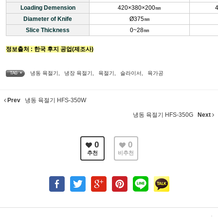
Loading Demension
420×380×200㎜
Diameter of Knife
Ø375㎜
Slice Thickness
0~28㎜
정보출처 : 한국 후지 공업(제조사)
냉동 육절기
,
냉장 육절기
,
육절기
,
슬라이서
,
육가공
TAG •
Prev
냉동 육절기 HFS-350W
냉동 육절기 HFS-350G
Next
0
0
추천
비추천