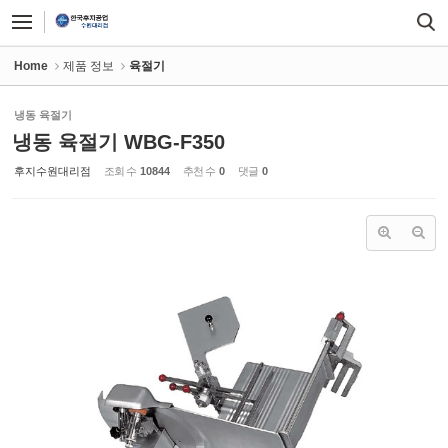
Sketchbook5, 스케치북5
Sketchbook5, 스케치북5
Home
제품 정보
육절기
냉동 육절기
냉동 육절기 WBG-F350
후지수원대리점
조회 수
10844
추천 수
0
댓글
0