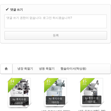
✔
댓글 쓰기
댓글 쓰기 권한이 없습니다. 로그인 하시겠습니까?
냉장 육절기
냉동 육절기
햄슬라이서(탁상용)
14
15
15
JUL
JUL
JUL
by 후지수원
by 후지수원
by 후지수원
대리점
대리점
대리점
냉동 육절기 WBG-380