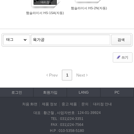
대리점
햄슬라이서 HS-2N(자동)
햄슬라이서 HS-1SA(자동)
검색
쓰기
Prev
1
Next
로그인
회원가입
LANG
PC
처음 화면
제품 정보
중고 제품
문의
대리점 안내
대표 : 황근철 , 사업자번호 : 124-01-39924
TEL : 031)224-3351
FAX : 031)224-7564
H.P : 010-5358-5180