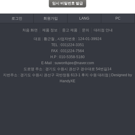
로그인
회원가입
LANG
PC
처음 화면
제품 정보
중고 제품
문의
대리점 안내
대표 : 황근철 , 사업자번호 : 124-01-39924
TEL : 031)224-3351
FAX : 031)224-7564
H.P : 010-5358-5180
E-Mail : suwonfujee@naver.com
도로명 주소 : 경기도 수원시 권선구 경수대로 54번길14
지번주소 : 경기도 수원시 권선구 곡반정동 613-1 후지 수원 대리점 | Designed by
HandyXE