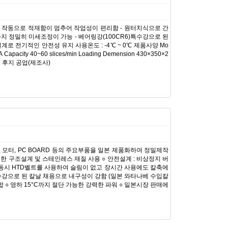
튼 작동으로 적재함이 멈추어 작업성이 편리함 - 원터치식으로 간
까지 정밀히 미세조정이 가능 - 베어링강(100CR6)특수강으로 된
계로 전기적인 안전성 유지 사용온도 : -4℃ ~ 0℃ 제품사양 Mo
Capacity 40~60 slices/min Loading Demension 430×350×2
: 한국 후지 공업(제조사)
, 모터, PC BOARD 등의 주요부품을 일본 제품화하여 정밀제작
려한 구조설계 및 스테인레스 재질 사용 ○ 안전설계 : 비상정지 버
 칼날구동시 HTD벨트를 사용하여 슬림이 없고 장시간 사용에도 칼축에
특수강으로 된 칼날 채용으로 내구성이 강함 (일본 와타나베 수입칼
○ 영하 15°C까지 절단 가능한 강력한 파워 ○ 일본시장 판매에