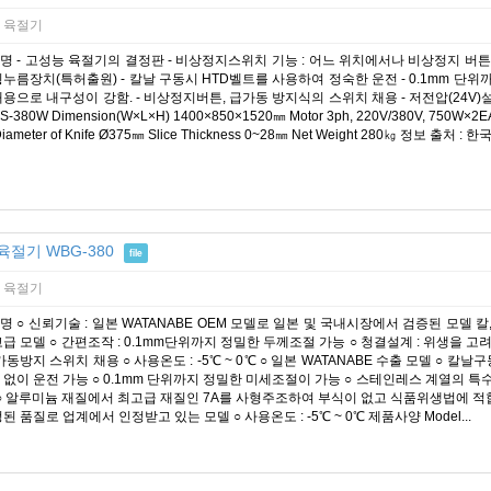
 육절기
명 - 고성능 육절기의 결정판 - 비상정지스위치 기능 : 어느 위치에서나 비상정지 버
횡누름장치(특허출원) - 칼날 구동시 HTD벨트를 사용하여 정숙한 운전 - 0.1mm 단위
용으로 내구성이 강함. - 비상정지버튼, 급가동 방지식의 스위치 채용 - 저전압(24V)설
FS-380W Dimension(W×L×H) 1400×850×1520㎜ Motor 3ph, 220V/380V, 750W×2EA 
iameter of Knife Ø375㎜ Slice Thickness 0~28㎜ Net Weight 280㎏ 정보 출처 
육절기 WBG-380
file
 육절기
 ○ 신뢰기술 : 일본 WATANABE OEM 모델로 일본 및 국내시장에서 검증된 모델 칼
급 모델 ○ 간편조작 : 0.1mm단위까지 정밀한 두께조절 가능 ○ 청결설계 : 위생을 고
가동방지 스위치 채용 ○ 사용온도 : -5℃ ~ 0℃ ○ 일본 WATANABE 수출 모델 ○
 없이 운전 가능 ○ 0.1mm 단위까지 정밀한 미세조절이 가능 ○ 스테인레스 계열의 
 ○ 알루미늄 재질에서 최고급 재질인 7A를 사형주조하여 부식이 없고 식품위생법에 적합 
된 품질로 업계에서 인정받고 있는 모델 ○ 사용온도 : -5℃ ~ 0℃ 제품사양 Model...