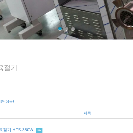
 육절기
(탁상용)
제목
육절기 HFS-380W
file