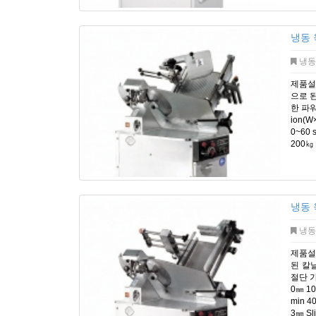
냉동 
냉동
제품설
으로 
한 파워
ion(W
0~60 
200㎏
냉동 
냉동
제품설
된 칼
절단 가
0㎜ 10
min 4
3㎜ Sl