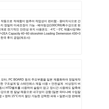
튼 작동으로 적재함이 멈추어 작업성이 편리함 - 원터치식으로 간
까지 정밀히 미세조정이 가능 - 베어링강(100CR6)특수강으로 된
계로 전기적인 안전성 유지 사용온도 : -4℃ ~ 0℃ 제품사양 Mo
2EA Capacity 40~60 slices/min Loading Demension 430×3
보출처 : 한국 후지 공업(제조사)
, 모터, PC BOARD 등의 주요부품을 일본 제품화하여 정밀제작
려한 구조설계 및 스테인레스 재질 사용 ○ 안전설계 : 비상정지 버
 칼날구동시 HTD벨트를 사용하여 슬림이 없고 장시간 사용에도 칼축에
특수강으로 된 칼날 채용으로 내구성이 강함 (일본 와타나베 수입칼
○ 영하 15°C까지 절단 가능한 강력한 파워 ○ 일본시장 판매에