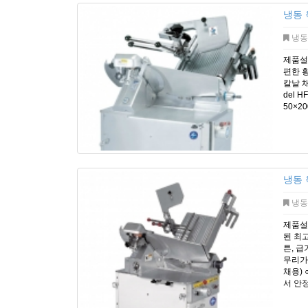
냉동 
냉동
제품설
편한 
칼날 채
del H
50×20
냉동 
냉동
제품설명
된 최고
튼, 급
무리가
채용)
서 안정