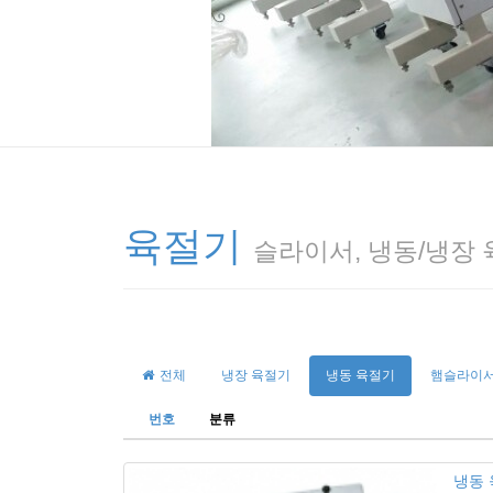
육절기
슬라이서, 냉동/냉장
전체
냉장 육절기
냉동 육절기
햄슬라이서
번호
분류
냉동 