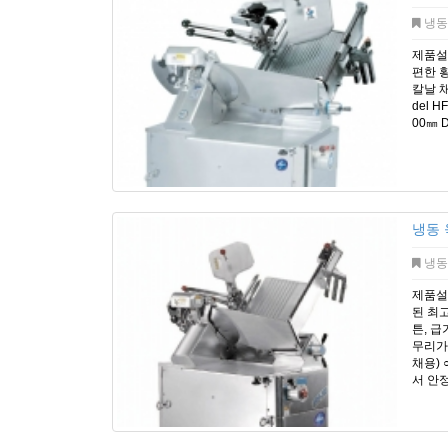
냉동
제품설
편한 
칼날 채
del H
00㎜ D
냉동 
냉동
제품설명
된 최고
튼, 급
무리가
채용)
서 안정