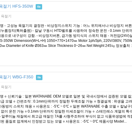
육절기 HFS-350W
file
 육절기
명 - 고성능 육절기의 결정판 - 비상정지스위치 기능 : 어느 위치에서나 비상정지 버
횡누름장치(특허출원) - 칼날 구동시 HTD벨트를 사용하여 정숙한 운전 - 0.1mm 단위
용으로 내구성이 강함. - 비상정지버튼, 급가동 방지식의 스위치 채용 - 저전압(24V)설
FS-350W Dimension(W×L×H) 1050×770×1470㎜ Motor 1ph/3ph, 220V/380V, 750W×
0㎜ Diameter of Knife Ø363㎜ Slice Thickness 0~26㎜ Net Weight 245㎏ 정
육절기 WBG-F350
file
 육절기
 ○ 신뢰기술 : 일본 WATANABE OEM 모델로 일본 및 국내시장에서 검증된 모델 칼
급 모델 ○ 간편조작 : 0.1mm단위까지 정밀한 두께조절 가능 ○ 청결설계 : 위생을 고
가동방지 스위치 채용 ○ 사용온도 : -5℃ ~ 0℃ ○ 일본 WATANABE 수출 모델 ○
 없이 운전 가능 ○ 0.1mm 단위까지 정밀한 미세조절이 가능 ○ 스테인레스 계열의 
 ○ 알루미늄 재질에서 최고급 재질인 7A를 사형주조하여 부식이 없고 식품위생법에 적합 
된 품질로 업계에서 인정받고 있는 모델 ○ 사용온도 : -5℃ ~ 0℃ 제품사양 Model...