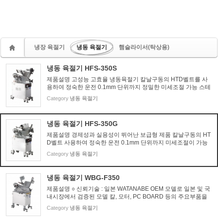
냉장 육절기
냉동 육절기
햄슬라이서(탁상용)
냉동 육절기 HFS-350S
제품설명 고성능 고효율 냉동육절기 칼날구동의 HTD벨트를 사
용하여 정숙한 운전 0.1mm 단위까지 정밀한 미세조절 가능 스테
인레스 계열의 특수강으로 된 칼날 채용으로 내마모성이 뛰어나
Category
냉동 육절기
내구성이 강함 알루미늄 재질에서 최고급 재질인 7A를 사형주조
하여 ...
냉동 육절기 HFS-350G
제품설명 경제성과 실용성이 뛰어난 보급형 제품 칼날구동의 HT
D벨트 사용하여 정숙한 운전 0.1mm 단위까지 미세조절이 가능
스테인레스계열의 특수강으로 된 칼날 채용으로 내구성이 강함
Category
냉동 육절기
(독일제 칼 옵션) 알루미늄 재질중 최고급 재질인 7A를 사형주조
하여...
냉동 육절기 WBG-F350
제품설명 ○ 신뢰기술 : 일본 WATANABE OEM 모델로 일본 및 국
내시장에서 검증된 모델 칼, 모터, PC BOARD 등의 주요부품을
일본 제품화하여 정밀제작된 최고급 모델 ○ 간편조작 : 0.1mm단
Category
냉동 육절기
위까지 정밀한 두께조절 가능 ○ 청결설계 : 위생을 고려한 구조설