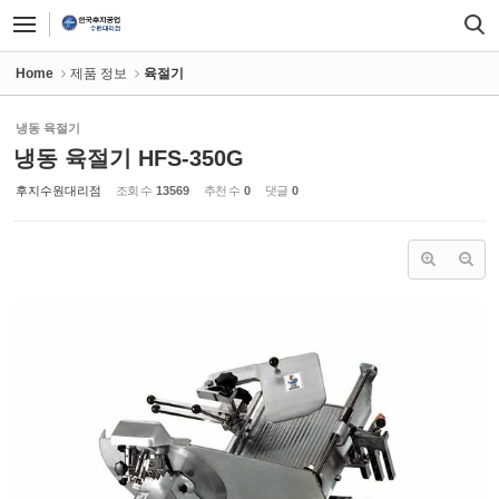
Sketchbook5, 스케치북5
Sketchbook5, 스케치북5
Home
제품 정보
육절기
냉동 육절기
냉동 육절기 HFS-350G
후지수원대리점
조회 수
13569
추천 수
0
댓글
0