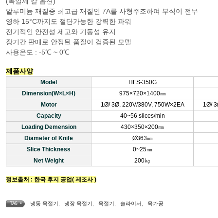
(독일제 칼 옵션)
알루미늄 재질중 최고급 재질인 7A를 사형주조하여 부식이 전무
영하 15°C까지도 절단가능한 강력한 파워
전기적인 안전성 제고와 기동성 유지
장기간 판매로 안정된 품질이 검증된 모델
사용온도 : -5℃ ~ 0℃
제품사양
Model
HFS-350G
Dimension(W×L×H)
975×720×1400㎜
Motor
1Ø/ 3Ø, 220V/380V, 750W×2EA
1Ø/ 
Capacity
40~56 slices/min
Loading Demension
430×350×200㎜
Diameter of Knife
Ø363㎜
Slice Thickness
0~25㎜
Net Weight
200㎏
정보출처 : 한국 후지 공업( 제조사 )
냉동 육절기
,
냉장 육절기
,
육절기
,
슬라이서
,
육가공
TAG •