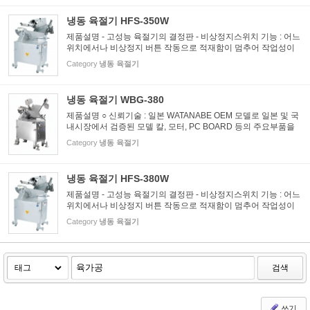
계 및...
냉동 육절기 HFS-350W
제품설명 - 고성능 육절기의 결정판 - 비상정지스위치 기능 : 어느
위치에서나 비상정지 버튼 작동으로 적재함이 멈추어 작업성이
편리함 - 원터치식으로 간편한 횡누름장치(특허출원) - 칼날 구동
Category
냉동 육절기
시 HTD벨트를 사용하여 정숙한 운전 - 0.1mm 단위까지 정밀히...
냉동 육절기 WBG-380
제품설명 ○ 신뢰기술 : 일본 WATANABE OEM 모델로 일본 및 국
내시장에서 검증된 모델 칼, 모터, PC BOARD 등의 주요부품을
일본 제품화하여 정밀제작된 최고급 모델 ○ 간편조작 : 0.1mm단
Category
냉동 육절기
위까지 정밀한 두께조절 가능 ○ 청결설계 : 위생을 고려한 구조설
계 및...
냉동 육절기 HFS-380W
제품설명 - 고성능 육절기의 결정판 - 비상정지스위치 기능 : 어느
위치에서나 비상정지 버튼 작동으로 적재함이 멈추어 작업성이
편리함 - 원터치식으로 간편한 횡누름장치(특허출원) - 칼날 구동
Category
냉동 육절기
시 HTD벨트를 사용하여 정숙한 운전 - 0.1mm 단위까지 정밀히...
검색
쓰기