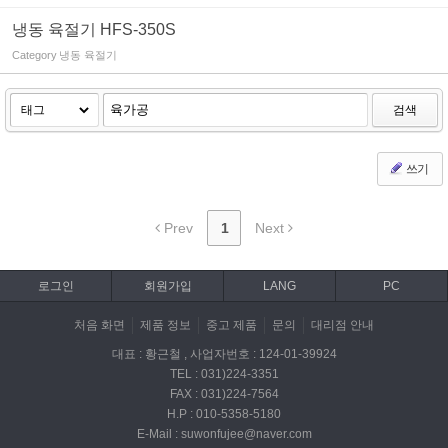
냉동 육절기 HFS-350S
Category
냉동 육절기
검색
쓰기
Prev
1
Next
로그인
회원가입
LANG
PC
처음 화면
제품 정보
중고 제품
문의
대리점 안내
대표 : 황근철 , 사업자번호 : 124-01-39924
TEL : 031)224-3351
FAX : 031)224-7564
H.P : 010-5358-5180
E-Mail : suwonfujee@naver.com