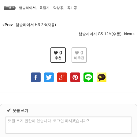
햄슬라이서
,
육절기
,
탁상용
,
육가공
TAG •
Prev
햄슬라이서 HS-2N(자동)
햄슬라이서 GS-12M(수동)
Next
0
0
추천
비추천
✔
댓글 쓰기
댓글 쓰기 권한이 없습니다. 로그인 하시겠습니까?