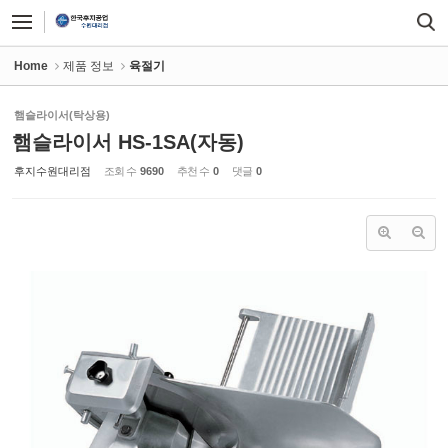
Sketchbook5, 스케치북5
Sketchbook5, 스케치북5
Home
제품 정보
육절기
햄슬라이서(탁상용)
햄슬라이서 HS-1SA(자동)
후지수원대리점
조회 수
9690
추천 수
0
댓글
0