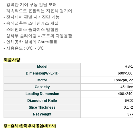
- 강력한 기어 구동 칼날 모터
- 계속적으로 윤활되는 지윤식 웜기어
- 전자제어 판넬 자가진단 기능
- 음식접촉부 스테인레스 재질
- 스테인레스 슬라이스 받침판
- 상하부 슬라이딩 샤프트의 자동윤활
- 인체공학 설계의 Chute핸들
- 사용온도 : 0℃ ~ 3℃
제품사양
Model
HS-
Dimension(W×L×H)
600×50
Motor
1ph/2ph, 2
Capacity
45 slic
Loading Demension
400×24
Diameter of Knife
Ø30
Slice Thickness
0.1~
Net Weight
37
정보출처 :한국 후지 공업(제조사)