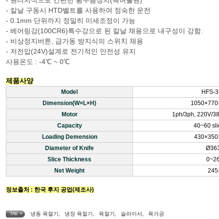
- 칼날 구동시 HTD벨트를 사용하여 정숙한 운전
- 0.1mm 단위까지 정밀히 미세조정이 가능
- 베어링강(100CR6)특수강으로 된 칼날 채용으로 내구성이 강함.
- 비상정지버튼, 급가동 방지식의 스위치 채용
- 저전압(24V)설계로 전기적인 안전성 유지
사용온도 : -4℃ ~ 0℃
제품사양
Model
HFS-
Dimension(W×L×H)
1050×77
Motor
1ph/3ph, 220V/3
Capacity
40~60 sli
Loading Demension
430×35
Diameter of Knife
Ø36
Slice Thickness
0~2
Net Weight
24
정보출처 : 한국 후지 공업(제조사)
냉동 육절기
,
냉장 육절기
,
육절기
,
슬라이서
,
육가공
TAG •