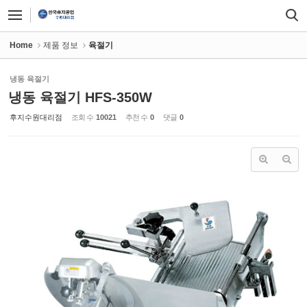
Sketchbook5, 스케치북5
Sketchbook5, 스케치북5
Home
제품 정보
육절기
냉동 육절기
냉동 육절기 HFS-350W
후지수원대리점
조회 수
10021
추천 수
0
댓글
0