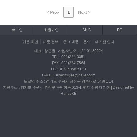
Prev
1
Next
로그인
회원가입
LANG
PC
처음 화면
제품 정보
중고 제품
문의
대리점 안내
대표 : 황근철 , 사업자번호 : 124-01-39924
TEL : 031)224-3351
FAX : 031)224-7564
H.P : 010-5358-5180
E-Mail : suwonfujee@naver.com
도로명 주소 : 경기도 수원시 권선구 경수대로 54번길14
지번주소 : 경기도 수원시 권선구 곡반정동 613-1 후지 수원 대리점 | Designed by
HandyXE