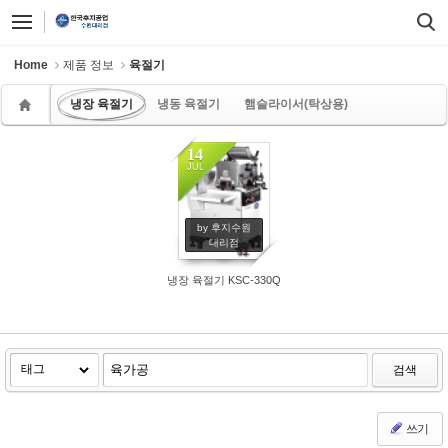
Sketchbook5, 스케치북5
Sketchbook5, 스케치북5
Home
제품 정보
육절기
냉장 육절기
냉동 육절기
햄슬라이서(탁상용)
14
JUL
by 후지수원
대리점
냉장 육절기 KSC-330Q
검색
쓰기