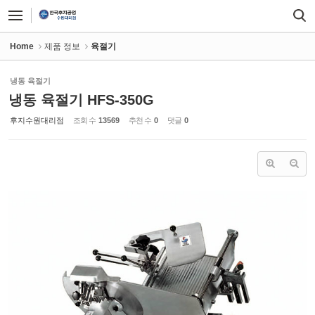
Sketchbook5, 스케치북5
Sketchbook5, 스케치북5
Home
제품 정보
육절기
냉동 육절기
냉동 육절기 HFS-350G
후지수원대리점
조회 수
13569
추천 수
0
댓글
0