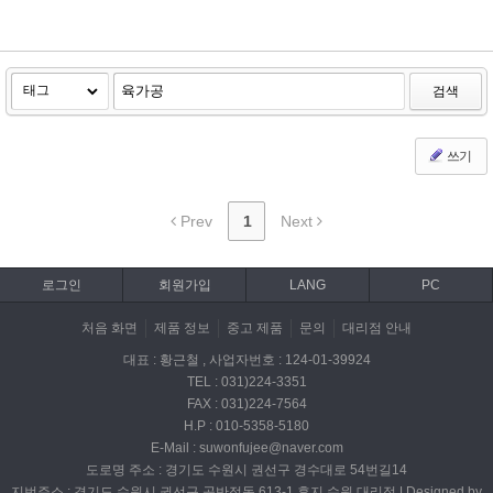
검색
쓰기
Prev
1
Next
로그인
회원가입
LANG
PC
처음 화면
제품 정보
중고 제품
문의
대리점 안내
대표 : 황근철 , 사업자번호 : 124-01-39924
TEL : 031)224-3351
FAX : 031)224-7564
H.P : 010-5358-5180
E-Mail : suwonfujee@naver.com
도로명 주소 : 경기도 수원시 권선구 경수대로 54번길14
지번주소 : 경기도 수원시 권선구 곡반정동 613-1 후지 수원 대리점 | Designed by