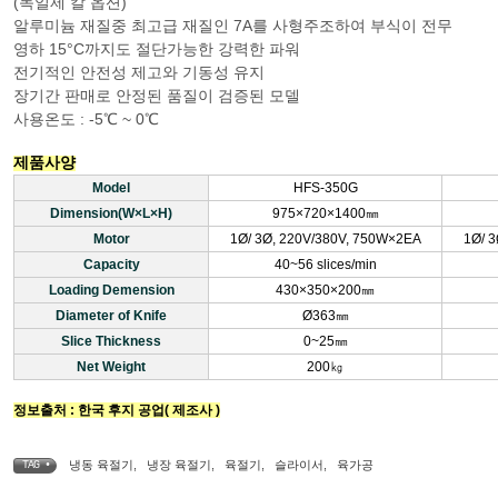
(독일제 칼 옵션)
알루미늄 재질중 최고급 재질인 7A를 사형주조하여 부식이 전무
영하 15°C까지도 절단가능한 강력한 파워
전기적인 안전성 제고와 기동성 유지
장기간 판매로 안정된 품질이 검증된 모델
사용온도 : -5℃ ~ 0℃
제품사양
Model
HFS-350G
Dimension(W×L×H)
975×720×1400㎜
Motor
1Ø/ 3Ø, 220V/380V, 750W×2EA
1Ø/ 
Capacity
40~56 slices/min
Loading Demension
430×350×200㎜
Diameter of Knife
Ø363㎜
Slice Thickness
0~25㎜
Net Weight
200㎏
정보출처 : 한국 후지 공업( 제조사 )
냉동 육절기
,
냉장 육절기
,
육절기
,
슬라이서
,
육가공
TAG •