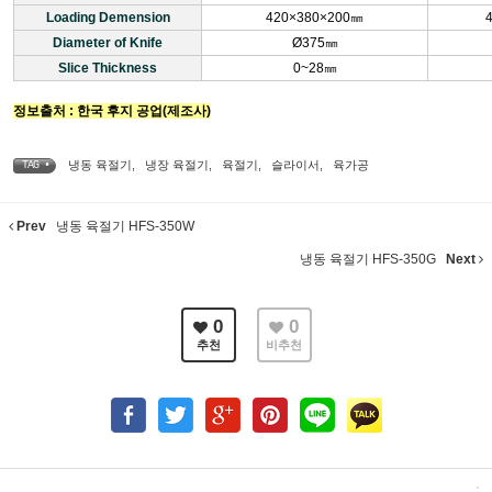
Loading Demension
420×380×200㎜
Diameter of Knife
Ø375㎜
Slice Thickness
0~28㎜
정보출처 : 한국 후지 공업(제조사)
냉동 육절기
,
냉장 육절기
,
육절기
,
슬라이서
,
육가공
TAG •
Prev
냉동 육절기 HFS-350W
냉동 육절기 HFS-350G
Next
0
0
추천
비추천