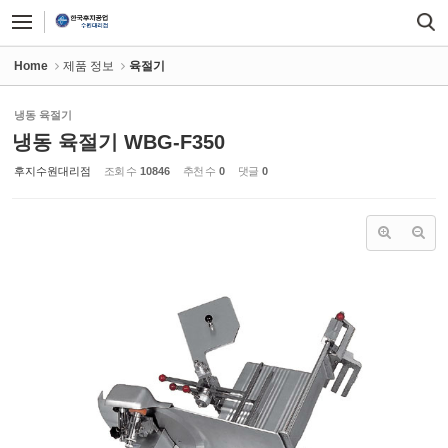
Sketchbook5, 스케치북5
Sketchbook5, 스케치북5
Home
제품 정보
육절기
냉동 육절기
냉동 육절기 WBG-F350
후지수원대리점
조회 수
10846
추천 수
0
댓글
0