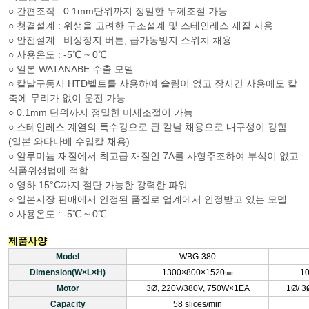
○ 간편조작 : 0.1mm단위까지 정밀한 두께조절 가능
○ 청결설계 : 위생을 고려한 구조설계 및 스테인레스 재질 사용
○ 안전설계 : 비상정지 버튼, 급가동방지 스위치 채용
○ 사용온도 : -5℃ ~ 0℃
○ 일본 WATANABE 수출 모델
○ 칼날구동시 HTD벨트를 사용하여 슬림이 없고 장시간 사용에도 칼
축에 무리가 없이 운전 가능
○ 0.1mm 단위까지 정밀한 미세조절이 가능
○ 스테인레스 계열의 특수강으로 된 칼날 채용으로 내구성이 강함
(일본 와타나베 수입칼 채용)
○ 알루미늄 재질에서 최고급 재질인 7A를 사형주조하여 부식이 없고
식품위생법에 적합
○ 영하 15°C까지 절단 가능한 강력한 파워
○ 일본시장 판매에서 안정된 품질로 업계에서 인정받고 있는 모델
○ 사용온도 : -5℃ ~ 0℃
제품사양
Model
WBG-380
Dimension(W×L×H)
1300×800×1520㎜
1
Motor
3Ø, 220V/380V, 750W×1EA
1Ø/ 3
Capacity
58 slices/min