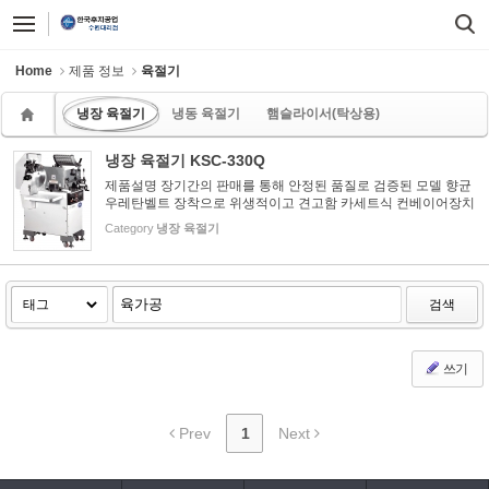
Sketchbook5, 스케치북5
Sketchbook5, 스케치북5
Home
제품 정보
육절기
냉장 육절기
냉동 육절기
햄슬라이서(탁상용)
냉장 육절기 KSC-330Q
제품설명 장기간의 판매를 통해 안정된 품질로 검증된 모델 향균
우레탄벨트 장착으로 위생적이고 견고함 카세트식 컨베이어장치
로 청소시 탈착이 용이 초강 스테인레스계 칼날 탑재로 마모가 적
Category
냉장 육절기
음 전·후 위치가 조정되는 연마장치 부착 비상정지 스위치, 급동...
검색
쓰기
Prev
1
Next