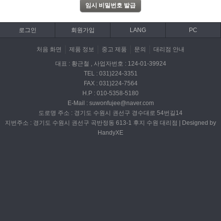
로그인
회원가입
LANG
PC
처음 화면
제품 정보
중고 제품
문의
대리점 안내
대표 : 황근철 , 사업자번호 : 124-01-39924
TEL : 031)224-3351
FAX : 031)224-7564
H.P : 010-5358-5180
E-Mail : suwonfujee@naver.com
도로명 주소 : 경기도 수원시 권선구 경수대로 54번길14
지번주소 : 경기도 수원시 권선구 곡반정동 613-1 후지 수원 대리점 | Designed by
HandyXE