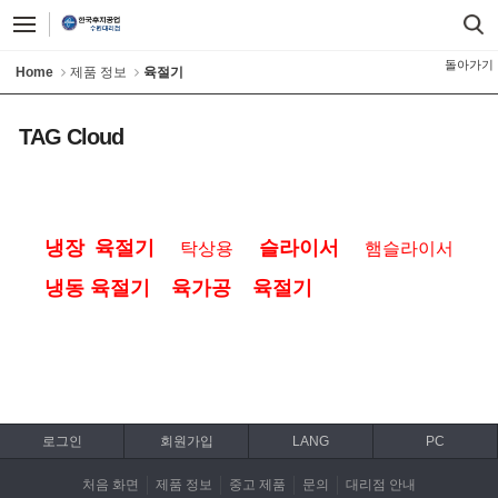
돌아가기
Home
제품 정보
육절기
TAG Cloud
냉장 육절기
슬라이서
탁상용
햄슬라이서
냉동 육절기
육가공
육절기
로그인
회원가입
LANG
PC
처음 화면
제품 정보
중고 제품
문의
대리점 안내