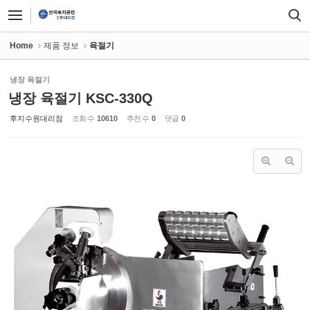
Sketchbook5, 스케치북5
Sketchbook5, 스케치북5
Home
제품 정보
육절기
냉장 육절기
냉장 육절기 KSC-330Q
후지수원대리점
조회 수
10610
추천 수
0
댓글
0