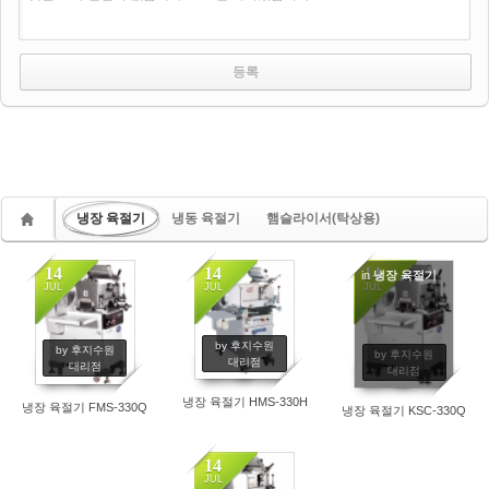
냉장 육절기
냉동 육절기
햄슬라이서(탁상용)
14
14
14
in
냉장 육절기
JUL
JUL
JUL
by 후지수원
by 후지수원
by 후지수원
대리점
대리점
대리점
냉장 육절기 HMS-330H
냉장 육절기 FMS-330Q
냉장 육절기 KSC-330Q
14
JUL