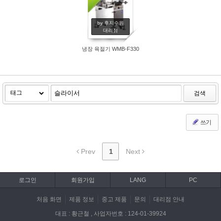
by 후지수원
대리점
냉장 육절기 WMB-F330
검색
쓰기
Prev
1
Next
로그인
회원가입
LANG
PC
처음 화면
제품 정보
중고 제품
문의
대리점 안내
대표 : 황근철 , 사업자번호 : 124-01-39924