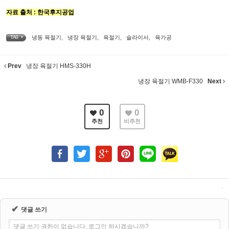
자료 출처 : 한국후지공업
냉동 육절기
,
냉장 육절기
,
육절기
,
슬라이서
,
육가공
TAG •
Prev
냉장 육절기 HMS-330H
냉장 육절기 WMB-F330
Next
0
0
추천
비추천
✔
댓글 쓰기
댓글 쓰기 권한이 없습니다. 로그인 하시겠습니까?