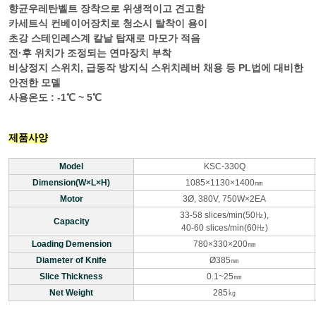
향균우레탄벨트 장착으로 위생적이고 견고함
카세트식 컨베이어장치로 청소시 탈착이 용이
초강 스테인레스계 칼날 탑재로 마모가 적음
전·후 위치가 조정되는 연마장치 부착
비상정지 스위치, 급동작 방지식 스위치레버 채용 등 PL법에 대비한
안전한 모델
사용온도 : -1℃ ~ 5℃
제품사양
Model
KSC-330Q
Dimension(W×L×H)
1085×1130×1400㎜
Motor
3Ø, 380V, 750W×2EA
33-58 slices/min(50㎐),
Capacity
40-60 slices/min(60㎐)
Loading Demension
780×330×200㎜
Diameter of Knife
Ø385㎜
Slice Thickness
0.1~25㎜
Net Weight
285㎏