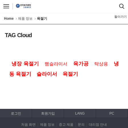
돌아가기
Home
제품 정보
육절기
TAG Cloud
냉장 육절기
육가공
냉
햄슬라이서
탁상용
동 육절기
슬라이서
육절기
로그인
회원가입
LANG
PC
처음 화면
제품 정보
중고 제품
문의
대리점 안내