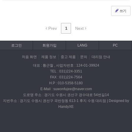
쓰기
Prev
1
Next
로그인
회원가입
LANG
PC
처음 화면
제품 정보
중고 제품
문의
대리점 안내
대표 : 황근철 , 사업자번호 : 124-01-39924
TEL : 031)224-3351
FAX : 031)224-7564
H.P : 010-5358-5180
E-Mail : suwonfujee@naver.com
도로명 주소 : 경기도 수원시 권선구 경수대로 54번길14
지번주소 : 경기도 수원시 권선구 곡반정동 613-1 후지 수원 대리점 | Designed by
HandyXE