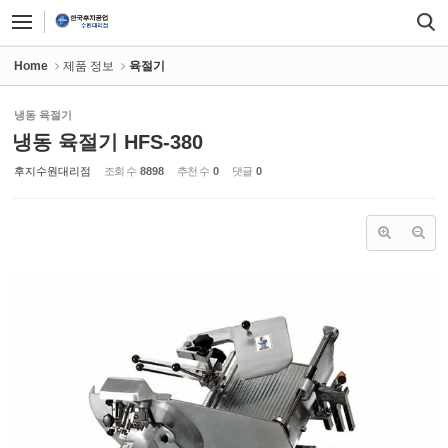
Sketchbook5, 스케치북5
Sketchbook5, 스케치북5
Home
제품 정보
육절기
냉동 육절기
냉동 육절기 HFS-380
후지수원대리점
조회 수
8898
추천 수
0
댓글
0