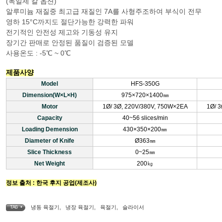
(독일제 칼 옵션)
알루미늄 재질중 최고급 재질인 7A를 사형주조하여 부식이 전무
영하 15°C까지도 절단가능한 강력한 파워
전기적인 안전성 제고와 기동성 유지
장기간 판매로 안정된 품질이 검증된 모델
사용온도 : -5℃ ~ 0℃
제품사양
Model
HFS-350G
Dimension(W×L×H)
975×720×1400㎜
Motor
1Ø/ 3Ø, 220V/380V, 750W×2EA
1Ø/ 
Capacity
40~56 slices/min
Loading Demension
430×350×200㎜
Diameter of Knife
Ø363㎜
Slice Thickness
0~25㎜
Net Weight
200㎏
정보 출처 : 한국 후지 공업(제조사)
냉동 육절기
,
냉장 육절기
,
육절기
,
슬라이서
TAG •