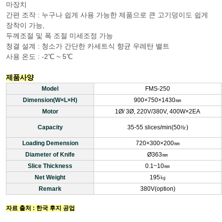
마장치
간편 조작 : 누구나 쉽게 사용 가능한 제품으로 큰 고기덩이도 쉽게
장착이 가능,
두께조절 및 폭 조절 미세조정 가능
청결 설계 : 청소가 간단한 카세트식 향균 우레탄 밸트
사용 온도 : -2℃ ~ 5℃
제품사양
Model
FMS-250
Dimension(W×L×H)
900×750×1430㎜
Motor
1Ø/ 3Ø, 220V/380V, 400W×2EA
Capacity
35-55 slices/min(50㎐)
Loading Demension
720×300×200㎜
Diameter of Knife
Ø363㎜
Slice Thickness
0.1~10㎜
Net Weight
195㎏
Remark
380V(option)
자료 출처 : 한국 후지 공업