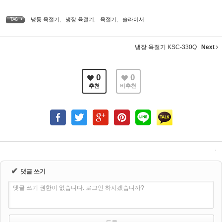
냉동 육절기
,
냉장 육절기
,
육절기
,
슬라이서
TAG •
냉장 육절기 KSC-330Q
Next
0
0
추천
비추천
✔
댓글 쓰기
댓글 쓰기 권한이 없습니다. 로그인 하시겠습니까?