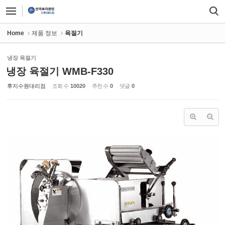
Sketchbook5, 스케치북5
Sketchbook5, 스케치북5
Home
제품 정보
육절기
냉장 육절기
냉장 육절기 WMB-F330
후지수원대리점
조회 수
10020
추천 수
0
댓글
0