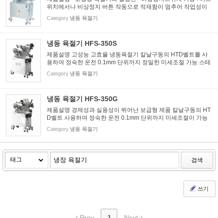
위치에서나 비상정지 버튼 작동으로 적재함이 멈추어 작업성이
편리함 - 원터치식으로 간편한 횡누름장치(특허출원) - 칼날 구동
Category
냉동 육절기
시 HTD벨트를 사용하여 정숙한 운전 - 0.1mm 단위까지 정밀히...
냉동 육절기 HFS-350S
제품설명 고성능 고효율 냉동육절기 칼날구동의 HTD벨트를 사
용하여 정숙한 운전 0.1mm 단위까지 정밀한 미세조절 가능 스테
인레스 계열의 특수강으로 된 칼날 채용으로 내마모성이 뛰어나
Category
냉동 육절기
내구성이 강함 알루미늄 재질에서 최고급 재질인 7A를 사형주조
하여 ...
냉동 육절기 HFS-350G
제품설명 경제성과 실용성이 뛰어난 보급형 제품 칼날구동의 HT
D벨트 사용하여 정숙한 운전 0.1mm 단위까지 미세조절이 가능
스테인레스계열의 특수강으로 된 칼날 채용으로 내구성이 강함
Category
냉동 육절기
(독일제 칼 옵션) 알루미늄 재질중 최고급 재질인 7A를 사형주조
하여...
검색
쓰기
Prev
1
Next