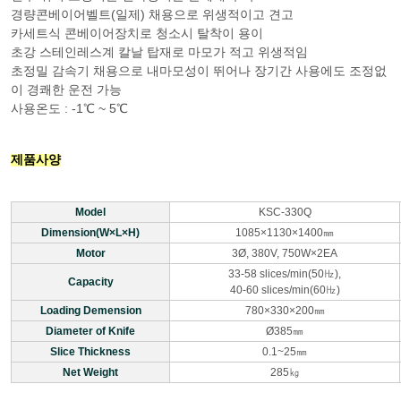
경량콘베이어벨트(일제) 채용으로 위생적이고 견고
카세트식 콘베이어장치로 청소시 탈착이 용이
초강 스테인레스계 칼날 탑재로 마모가 적고 위생적임
초정밀 감속기 채용으로 내마모성이 뛰어나 장기간 사용에도 조정없
이 경쾌한 운전 가능
사용온도 : -1℃ ~ 5℃
제품사양
Model
KSC-330Q
Dimension(W×L×H)
1085×1130×1400㎜
Motor
3Ø, 380V, 750W×2EA
33-58 slices/min(50㎐),
Capacity
40-60 slices/min(60㎐)
Loading Demension
780×330×200㎜
Diameter of Knife
Ø385㎜
Slice Thickness
0.1~25㎜
Net Weight
285㎏