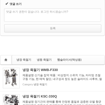
✔
댓글 쓰기
댓글 쓰기 권한이 없습니다. 로그인 하시겠습니까?
냉장 육절기
냉동 육절기
햄슬라이서(탁상용)
냉장 육절기 WMB-F330
제품설명 신기술 집약 제품 : 비상정지 스위치 기능, 타이밍 조절
구동 기능, 한 매씩 절단, 내구성과 정도 높은 슬라이드 샤후트, 절
단면이 미려한 가변식 칼 연마장치 간편 조작 : 누구나 쉽게 사용
Category
냉장 육절기
가능한 제품으로 큰 고기덩이도 쉽게 장착이 가능, 두께...
냉장 육절기 KSC-330Q
제품설명 장기간의 판매를 통해 안정된 품질로 검증된 모델 향균