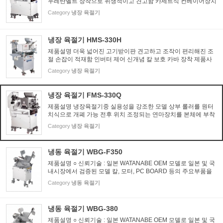
우레탄벨트 장착으로 위생적이고 견고함 카세트식 컨베이어장치
로 청소시 탈착이 용이 초강 스테인레스계 칼날 탑재로 마모가 적
Category
냉장 육절기
음 전·후 위치가 조정되는 연마장치 부착 비상정지 스위치, 급동...
냉장 육절기 HMS-330H
제품설명 더욱 넓어진 고기받이판 견고하고 조작이 편리해진 조
절 손잡이 적재함 인버터 제어 신개념 칼 보호 카바 장착 제품사
양 Model HMS-330H Dimension(W×L×H) 1080×1030×1400㎜
Category
냉장 육절기
Motor 3ph, 380V, 750W×2units Capacity 40-65 slices/min(60
㎐) Loading ...
냉장 육절기 FMS-330Q
제품설명 냉장육절기중 실용성을 강조한 모델 상부 롤러를 원터
치식으로 개폐 가능 전후 위치 조정되는 연마장치를 본체에 부착
경량콘베이어벨트(일제) 채용으로 위생적이고 견고 카세트식 콘
Category
냉장 육절기
베이어장치로 청소시 탈착이 용이 초강 스테인레스계 칼날 탑재
로...
냉동 육절기 WBG-F350
제품설명 ○ 신뢰기술 : 일본 WATANABE OEM 모델로 일본 및 국
내시장에서 검증된 모델 칼, 모터, PC BOARD 등의 주요부품을
일본 제품화하여 정밀제작된 최고급 모델 ○ 간편조작 : 0.1mm단
Category
냉동 육절기
위까지 정밀한 두께조절 가능 ○ 청결설계 : 위생을 고려한 구조설
계 및...
냉동 육절기 WBG-380
제품설명 ○ 신뢰기술 : 일본 WATANABE OEM 모델로 일본 및 국