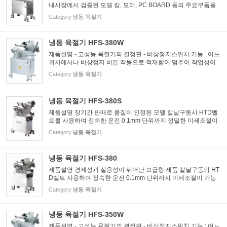
내시장에서 검증된 모델 칼, 모터, PC BOARD 등의 주요부품을
일본 제품화하여 정밀제작된 최고급 모델 ○ 간편조작 : 0.1mm단
Category
냉동 육절기
위까지 정밀한 두께조절 가능 ○ 청결설계 : 위생을 고려한 구조설
계 및...
냉동 육절기 HFS-380W
제품설명 - 고성능 육절기의 결정판 - 비상정지스위치 기능 : 어느
위치에서나 비상정지 버튼 작동으로 적재함이 멈추어 작업성이
편리함 - 원터치식으로 간편한 횡누름장치(특허출원) - 칼날 구동
Category
냉동 육절기
시 HTD벨트를 사용하여 정숙한 운전 - 0.1mm 단위까지 정밀히...
냉동 육절기 HFS-380S
제품설명 장기간 판매로 품질이 인정된 모델 칼날구동시 HTD벨
트를 사용하여 정숙한 운전 0.1mm 단위까지 정밀한 미세조절이
가능 스테인레스계열의 특수강으로 된 칼날 채용으로 내구성이
Category
냉동 육절기
강함 (독일 G&B사 독점 공급 사용) 알룸미늄 재질에서 최고급
재...
냉동 육절기 HFS-380
제품설명 경제성과 실용성이 뛰어난 보급형 제품 칼날구동의 HT
D벨트 사용하여 정숙한 운전 0.1mm 단위까지 미세조절이 가능
스테인레스계열의 특수강으로 된 칼날 채용으로 내구성이 강함
Category
냉동 육절기
(독일제 칼 옵션) 알루미늄 재질중 최고급 재질인 7A를 사형주조
하여...
냉동 육절기 HFS-350W
제품설명 - 고성능 육절기의 결정판 - 비상정지스위치 기능 : 어느