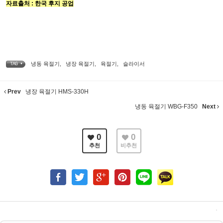
자료출처 : 한국 후지 공업
냉동 육절기
,
냉장 육절기
,
육절기
,
슬라이서
TAG •
Prev
냉장 육절기 HMS-330H
냉동 육절기 WBG-F350
Next
0
0
추천
비추천