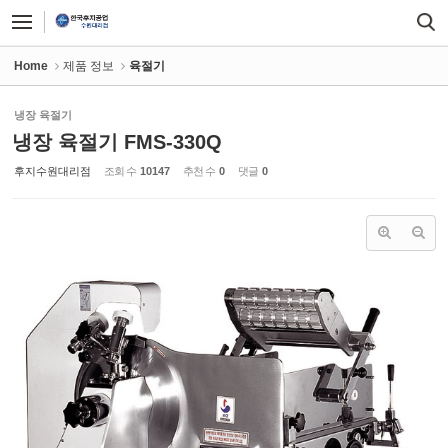
Sketchbook5, 스케치북5
Sketchbook5, 스케치북5
Home
제품 정보
육절기
냉장 육절기
냉장 육절기 FMS-330Q
후지수원대리점
조회 수
10147
추천 수
0
댓글
0