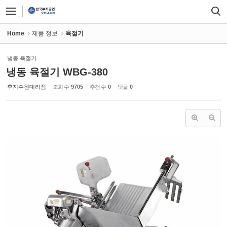
Sketchbook5, 스케치북5
Sketchbook5, 스케치북5
Home
제품 정보
육절기
냉동 육절기
냉동 육절기 WBG-380
후지수원대리점
조회 수
9705
추천 수
0
댓글
0