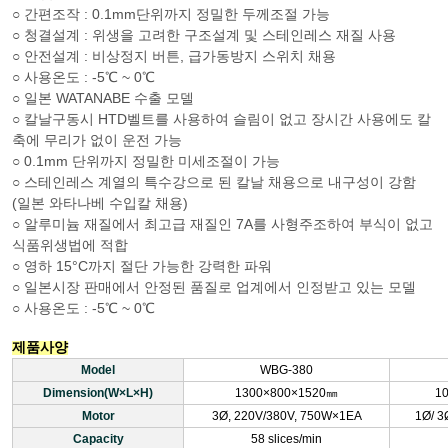
○ 간편조작 : 0.1mm단위까지 정밀한 두께조절 가능
○ 청결설계 : 위생을 고려한 구조설계 및 스테인레스 재질 사용
○ 안전설계 : 비상정지 버튼, 급가동방지 스위치 채용
○ 사용온도 : -5℃ ~ 0℃
○ 일본 WATANABE 수출 모델
○ 칼날구동시 HTD벨트를 사용하여 슬림이 없고 장시간 사용에도 칼
축에 무리가 없이 운전 가능
○ 0.1mm 단위까지 정밀한 미세조절이 가능
○ 스테인레스 계열의 특수강으로 된 칼날 채용으로 내구성이 강함
(일본 와타나베 수입칼 채용)
○ 알루미늄 재질에서 최고급 재질인 7A를 사형주조하여 부식이 없고
식품위생법에 적합
○ 영하 15°C까지 절단 가능한 강력한 파워
○ 일본시장 판매에서 안정된 품질로 업계에서 인정받고 있는 모델
○ 사용온도 : -5℃ ~ 0℃
제품사양
Model
WBG-380
Dimension(W×L×H)
1300×800×1520㎜
1
Motor
3Ø, 220V/380V, 750W×1EA
1Ø/ 3
Capacity
58 slices/min