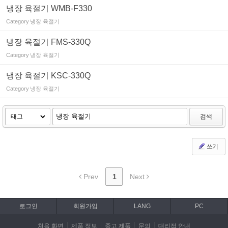
냉장 육절기 WMB-F330
Category
냉장 육절기
냉장 육절기 FMS-330Q
Category
냉장 육절기
냉장 육절기 KSC-330Q
Category
냉장 육절기
검색
쓰기
Prev
1
Next
로그인
회원가입
LANG
PC
처음 화면
제품 정보
중고 제품
문의
대리점 안내