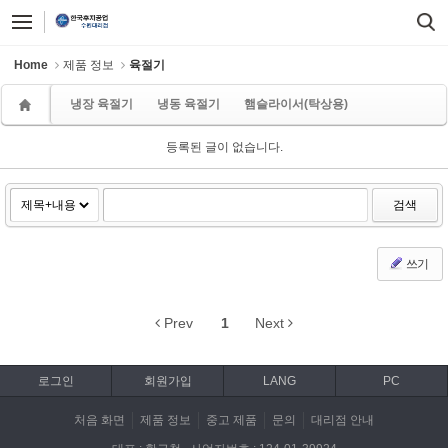
Sketchbook5, 스케치북5
Sketchbook5, 스케치북5
Home
제품 정보
육절기
냉장 육절기
냉동 육절기
햄슬라이서(탁상용)
등록된 글이 없습니다.
검색
쓰기
Prev
1
Next
로그인
회원가입
LANG
PC
처음 화면
제품 정보
중고 제품
문의
대리점 안내