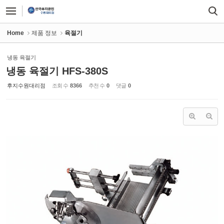
Sketchbook5, 스케치북5
Sketchbook5, 스케치북5
Home
제품 정보
육절기
냉동 육절기
냉동 육절기 HFS-380S
후지수원대리점
조회 수
8366
추천 수
0
댓글
0