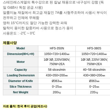
스테인레스계열의 특수강으로 된 칼날 채용으로 내구성이 강함 (독
일 G&B사 독점 공급 사용)
알룸미늄 재질에서 최고급 재질인 7A를 사형주조하여 사용시 부식이
전무하고 인체에 무해함
영하 15°C까지도 절단 가능한 강력한 파워
탈착이 용이한 칼중카바 사용으로 청소가 용이
사용온도 : -2℃ ~ 0℃
제품사양
Model
HFS-350N
HFS-380S
Dimension(W×L×H)
1050×720×1400㎜
1050×720×1400㎜
1Ø/ 3Ø, 220V/380V,
1Ø/ 3Ø, 220V/ 380V,
Motor
750W×2EA
750W×2EA
Capacity
58 slices/min
40~58 slices/min
Loading Demension
430×350×200㎜
430×380×200㎜
Diameter of Knife
Ø363㎜
Ø363㎜
Slice Thickness
0~25㎜
0~25㎜
Net Weight
200㎏
235㎏
자료 출처: 한국 후지 공업(제조사)