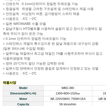
○ 간편조작 : 0.1mm단위까지 정밀한 두께조절 가능
○ 청결설계 : 위생을 고려한 구조설계 및 스테인레스 재질 사용
○ 안전설계 : 비상정지 버튼, 급가동방지 스위치 채용
○ 사용온도 : -5℃ ~ 0℃
○ 일본 WATANABE 수출 모델
○ 칼날구동시 HTD벨트를 사용하여 슬림이 없고 장시간 사용에도 칼
축에 무리가 없이 운전 가능
○ 0.1mm 단위까지 정밀한 미세조절이 가능
○ 스테인레스 계열의 특수강으로 된 칼날 채용으로 내구성이 강함
(일본 와타나베 수입칼 채용)
○ 알루미늄 재질에서 최고급 재질인 7A를 사형주조하여 부식이 없고
식품위생법에 적합
○ 영하 15°C까지 절단 가능한 강력한 파워
○ 일본시장 판매에서 안정된 품질로 업계에서 인정받고 있는 모델
○ 사용온도 : -5℃ ~ 0℃
제품사양
Model
WBG-380
Dimension(W×L×H)
1300×800×1520㎜
1
Motor
3Ø, 220V/380V, 750W×1EA
1Ø/ 3
Capacity
58 slices/min