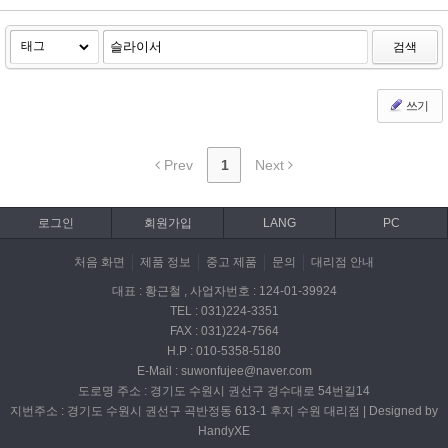
검색
쓰기
Prev
1
Next
로그인
회원가입
LANG
PC
처음 화면
제품 정보
중고 제품
문의
대리점 안내
대표 : 황근철 , 사업자번호 : 124-01-39924
TEL : 031)224-3351
FAX : 031)224-7564
H.P : 010-5358-5180
E-Mail : suwonfujee@naver.com
도로명 주소 : 경기도 수원시 권선구 경수대로 54번길14
지번주소 : 경기도 수원시 권선구 곡반정동 613-1 후지 수원 대리점 | Designed by
HandyXE