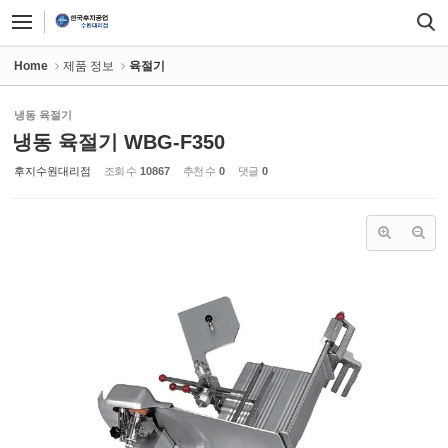
Sketchbook5, 스케치북5
Sketchbook5, 스케치북5
Home
제품 정보
육절기
냉동 육절기
냉동 육절기 WBG-F350
후지수원대리점
조회 수
10867
추천 수
0
댓글
0