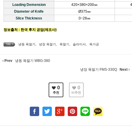
Loading Demension
420×380×200㎜
Diameter of Knife
Ø375㎜
Slice Thickness
0~28㎜
정보출처 : 한국 후지 공업(제조사)
냉동 육절기
,
냉장 육절기
,
육절기
,
슬라이서
,
육가공
TAG •
Prev
냉동 육절기 WBG-380
냉장 육절기 FMS-330Q
Next
0
0
추천
비추천