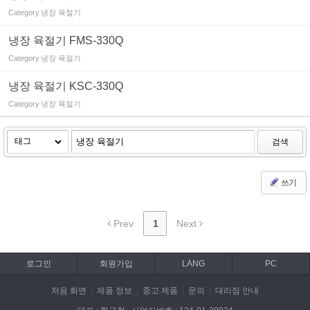
Category
냉장 육절기
냉장 육절기 FMS-330Q
Category
냉장 육절기
냉장 육절기 KSC-330Q
Category
냉장 육절기
검색
쓰기
Prev
1
Next
로그인
회원가입
LANG
PC
처음 화면
제품 정보
중고 제품
문의
대리점 안내