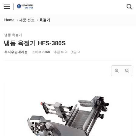
Sketchbook5, 스케치북5
Sketchbook5, 스케치북5
Home
제품 정보
육절기
냉동 육절기
냉동 육절기 HFS-380S
후지수원대리점
조회 수
8368
추천 수
0
댓글
0