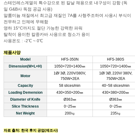
스테인레스계열의 특수강으로 된 칼날 채용으로 내구성이 강함 (독
일 G&B사 독점 공급 사용)
알룸미늄 재질에서 최고급 재질인 7A를 사형주조하여 사용시 부식이
전무하고 인체에 무해함
영하 15°C까지도 절단 가능한 강력한 파워
탈착이 용이한 칼중카바 사용으로 청소가 용이
사용온도 : -2℃ ~ 0℃
제품사양
Model
HFS-350N
HFS-380S
Dimension(W×L×H)
1050×720×1400㎜
1050×720×1400㎜
1Ø/ 3Ø, 220V/380V,
1Ø/ 3Ø, 220V/ 380V,
Motor
750W×2EA
750W×2EA
Capacity
58 slices/min
40~58 slices/min
Loading Demension
430×350×200㎜
430×380×200㎜
Diameter of Knife
Ø363㎜
Ø363㎜
Slice Thickness
0~25㎜
0~25㎜
Net Weight
200㎏
235㎏
자료 출처: 한국 후지 공업(제조사)