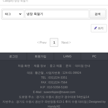
Category
냉장 육절기
검색
쓰기
Prev
1
Next
로그인
회원가입
LANG
PC
처음 화면
제품 정보
중고 제품
문의
대리점 안내
대표 : 황근철 , 사업자번호 : 124-01-39924
TEL : 031)224-3351
FAX : 031)224-7564
H.P : 010-5358-5180
E-Mail : suwonfujee@naver.com
도로명 주소 : 경기도 수원시 권선구 경수대로 54번길14
지번주소 : 경기도 수원시 권선구 곡반정동 613-1 후지 수원 대리점 | Designed by
HandyXE