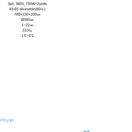
3ph, 380V, 750W×2units
40-65 slices/min(60㎐)
780×330×200㎜
Ø390㎜
1~22㎜
310㎏
-1℃~5℃
(탁상용)