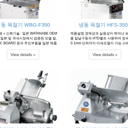
보 출처 : 한국 후지 공업(제조사)
meter of Knife Ø363㎜ Ø363㎜ Slice 
s 0~25㎜ 0~25㎜ Net Weight 200㎏
보 출처 : 한국 후지 공업(제조사
동 육절기 WBG-F350
냉동 육절기 HFS-35
 ○ 신뢰기술 : 일본 WATANABE OEM
제품설명 경제성과 실용성이 뛰어난 
일본 및 국내시장에서 검증된 모델 칼,
품 칼날구동의 HTD벨트 사용하여 정
PC BOARD 등의 주요부품을 일본 제품
0.1mm 단위까지 미세조절이 가능 
정밀제작된 최고급 모델 ○ 간편조작 : 0.
계열의 특수강으로 된 칼날 채용으로
위까지 정밀한 두께조절 가능 ○ 청결설
강함 (독일제 칼 옵션) 알루미늄 재질
View details »
View details »
위생을 고려한 구조설계 및 스테인레스 재
재질인 7A를 사형주조하여 부식이 전무
 ○ 안전설계 : 비상정지 버튼, 급가동방
5°C까지도 절단가능한 강력한 파워 
 채용 ○ 사용온도 : -5℃ ~ 0℃ ○ 일본
안전성 제고와 기동성 유지 장기간 판
NABE 수출 모델 ○ 칼날구동시 HTD벨트
된 품질이 검증된 모델 사용온도 : -5℃ 
하여 슬림이 없고 장시간 사용에도 칼축
품사양 Model HFS-350G HFS-380 Di
가 없이 운전 가능 ○ 0.1mm 단위까지
n(W×L×H) 975×720×1400㎜ 1050×7
 미세조절이 가능 ○ 스테인레스 계열의
0㎜ Motor 1Ø/ 3Ø, 220V/380V, 750
Ø/ 3Ø, 220V/ 380V, 750W×2EA Capac
으로 된 칼날 채용으로 내구성이 강함
56 slices/min 40~60 slices/min Loa
와타나베 수입칼 채용) ○ 알루미늄 재질
ension 430×350×200㎜ 430×350×2
고급 재질인 7A를 사형주조하여 부식이
meter of Knife Ø363㎜ Ø363㎜ Slice 
품위생법에 적합 ○ 영하 15°C까지 절단
s 0~25㎜ 0~25㎜ Net Weight 200㎏
강력한 파워 ○ 일본시장 판매에서 안정
보출처 : 한국 후지 공업( 제조사 
로 업계에서 인정받고 있는 모델 ○ 사용
도 : -5℃ ~ 0℃ 제품사양 Model...