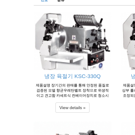
번호
분류
냉장 육절기 KSC-330Q
냉
제품설명 장기간의 판매를 통해 안정된 품질로
제품설
검증된 모델 향균우레탄벨트 장착으로 위생적
상부 롤
이고 견고함 카세트식 컨베이어장치로 청소시
조정되
탈착이 용이 초강 스테인레스계 칼날 탑재로 마
어벨트
모가 적음 전·후 위치가 조정되는 연마장치 부
트식 콘
View details »
착 비상정지 스위치, 급동작 방지식 스위치레버
스테인레
채용 등 PL법에 대비한 안전한 모델 사용온도 :
임 초정
-1℃ ~ 5℃ 제품사양 Model KSC-330Q FMS-3
장기간 
30Q Dimension(W×L×H) 1085×1130×1400㎜
용온도 :
Q FMS-
1085×1130×1400㎜ Motor 3Ø, 380V, 750W×