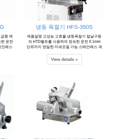
Thicknes
없고 식품위생법에 적합 ○ 영하 15°C까지 절단
 245㎏ 정
가능한 강력한 파워 ○ 일본시장 판매에서 안정
)
된 품질로 업계에서 인정받고 있는 모델 ○ 사용
온도 : -5℃ ~ 0℃ 제품사양 Model...
0G
냉동 육절기 HFS-350S
보급형 제
제품설명 고성능 고효율 냉동육절기 칼날구동
숙한 운전
의 HTD벨트를 사용하여 정숙한 운전 0.1mm
스테인레스
단위까지 정밀한 미세조절 가능 스테인레스 계
 내구성이
열의 특수강으로 된 칼날 채용으로 내마모성이
중 최고급
뛰어나 내구성이 강함 알루미늄 재질에서 최고
View details »
 영하 1
급 재질인 7A를 사형주조하여 사용시 부식이
전기적인
없고 위생적임 영하 15°C까지도 절단 가능한
매로 안정
강력한 파워 사용온도 : -2℃ ~ 0℃ 제품사양 Mo
del HFS-350N HFS-380S HFS-350S Dimensi
~ 0℃ 제
on(W×L×H) 1050×720×1400㎜ 1050×720×1
mensio
400㎜ 1050×720×1400㎜ Motor 1Ø/ 3Ø, 220
70×147
V/380V, 750W×2EA 1Ø/ 3Ø, 220V/ 380V, 750
W×2EA 1
W×2EA 1Ø/ 3Ø, 220V/380V, 750W×2EA 1Ø/
ity 40~
Capacity 58 slices/min 40~58 slices/min 40~
ding Dem
58 slices/min Loading Demension 430×350×
00㎜ Dia
200㎜ 430×380×200㎜ 430×350×200㎜ Dia
Thicknes
meter of Knife Ø363㎜ Ø363㎜ Ø363㎜ Slice
 245㎏ 정
Thickness 0~25㎜ 0~25㎜ 0~25㎜ Net Weight
)
200㎏ 235㎏ 230㎏ 정보출처 : 한국 후지 공업
(제조사)