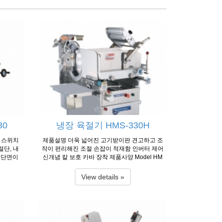
30
냉장 육절기 HMS-330H
지 스위치
제품설명 더욱 넓어진 고기받이판 견고하고 조
절단, 내
작이 편리해진 조절 손잡이 적재함 인버터 제어
절단면이
신개념 칼 보호 카바 장착 제품사양 Model HM
S-330H Dimension(W×L×H) 1080×1030×140
: 누구나
0㎜ Motor 3ph, 380V, 750W×2units Capacity
이도 쉽게
View details »
40-65 slices/min(60㎐) Loading Demension 7
세조정 가
80×330×200㎜ Diameter of Knife Ø390㎜ Slic
 향균 우
e Thickness 1~22㎜ Net Weight 310㎏ Meat T
사양 Mod
emp-1℃~5℃ 자료 출처 : 한국 후지 공업
W×L×H)
 Motor