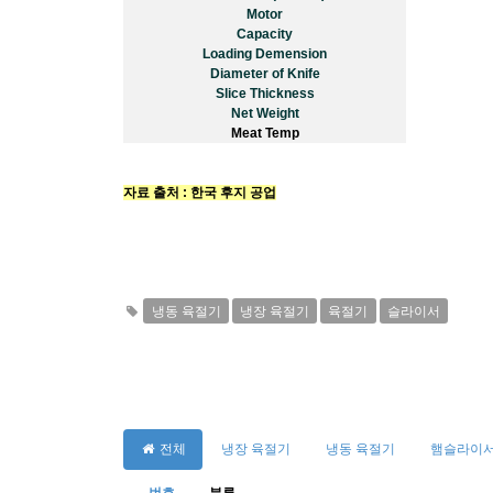
Motor
Capacity
Loading Demension
Diameter of Knife
Slice Thickness
Net Weight
Meat Temp
자료 출처 : 한국 후지 공업
냉동 육절기
냉장 육절기
육절기
슬라이서
전체
냉장 육절기
냉동 육절기
햄슬라이서