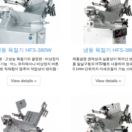
1Ø/ 3Ø, 220V/380V, 400W×2EA 3Ø, 2
㎜ 1085×1130×1400㎜ Motor 3Ø, 380
0W×2EA Capacity 35-55 slices/min(
W×2EA 1Ø/ 3Ø, 220V/380V, 750W×2E
ity 33-58 slices/min(50㎐), 40-60 slic
58 slices/min(50㎐) 40-58 slices/mi
60㎐) 40-60 slices/min Loading Deme
oading Demension 720×300×200㎜
780×330×200㎜ 780×330×200㎜ Diam
0×200㎜ Diameter of Knife Ø363㎜ 
f Knife Ø385㎜ Ø385㎜ Slice Thickness
lice Thickness 0.1~10㎜ 0.1~22㎜ Ne
5㎜ 0.1~25㎜ Net Weight 285㎏ 280㎏
195㎏ 315㎏ Remark 380V(option)
자료출처 : 한국 후지 공업
: 한국 후지 공업
동 육절기 HFS-380W
냉동 육절기 HFS-38
 - 고성능 육절기의 결정판 - 비상정지
제품설명 경제성과 실용성이 뛰어난 
기능 : 어느 위치에서나 비상정지 버튼
품 칼날구동의 HTD벨트 사용하여 정
로 적재함이 멈추어 작업성이 편리함 -
0.1mm 단위까지 미세조절이 가능 
식으로 간편한 횡누름장치(특허출원) -
계열의 특수강으로 된 칼날 채용으로
동시 HTD벨트를 사용하여 정숙한 운전
강함 (독일제 칼 옵션) 알루미늄 재질
View details »
View details »
mm 단위까지 정밀히 미세조정이 가능 - 베
재질인 7A를 사형주조하여 부식이 전무
100CR6)특수강으로 된 칼날 채용으로
5°C까지도 절단가능한 강력한 파워 
 강함. - 비상정지버튼, 급가동 방지식
안전성 제고와 기동성 유지 장기간 판
치 채용 - 저전압(24V)설계로 전기적인
된 품질이 검증된 모델 사용온도 : -5℃ 
지 사용온도 : -4℃ ~ 0℃ 제품사양 Mo
품사양 Model HFS-350G HFS-380 Di
S-380W Dimension(W×L×H) 1400×85
n(W×L×H) 975×720×1400㎜ 1050×7
㎜ Motor 3ph, 220V/380V, 750W×2EA
0㎜ Motor 1Ø/ 3Ø, 220V/380V, 750
ty 40~60 slices/min Loading Demensi
Ø/ 3Ø, 220V/ 380V, 750W×2EA Capac
×350×200㎜ Diameter of Knife Ø375
56 slices/min 40~60 slices/min Loa
e Thickness 0~28㎜ Net Weight 280㎏
ension 430×350×200㎜ 430×350×2