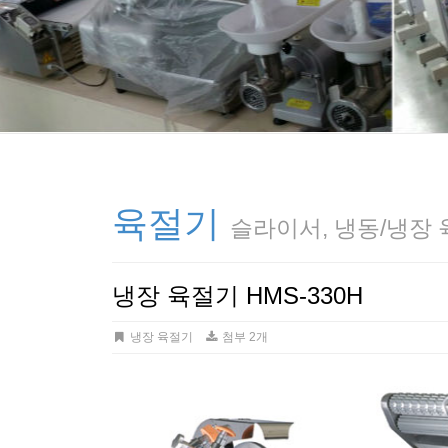
육절기
슬라이서, 냉동/냉장
냉장 육절기 HMS-330H
냉장 육절기
첨부 2개