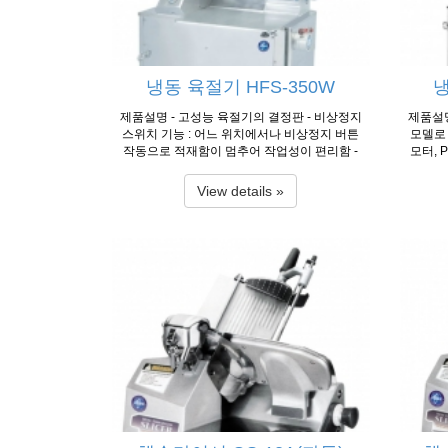
정
emension 430×350×200㎜ 430×380×200㎜
430×350×200㎜ Diameter of Knife Ø363㎜ Ø
363㎜ Ø363㎜ Slice Thickness 0~25㎜ 0~25
㎜ 0~25㎜ N...
냉동 육절기 HFS-350W
냉
제품설명 - 고성능 육절기의 결정판 - 비상정지
제품설명
스위치 기능 : 어느 위치에서나 비상정지 버튼
모델로 
작동으로 적재함이 멈추어 작업성이 편리함 -
모터, 
원터치식으로 간편한 횡누름장치(특허출원) -
화하여 
칼날 구동시 HTD벨트를 사용하여 정숙한 운전
1mm단
View details »
- 0.1mm 단위까지 정밀히 미세조정이 가능 - 베
계 : 
어링강(100CR6)특수강으로 된 칼날 채용으로
질 사용
내구성이 강함. - 비상정지버튼, 급가동 방지식
지 스위치
의 스위치 채용 - 저전압(24V)설계로 전기적인
WATA
안전성 유지 사용온도 : -4℃ ~ 0℃ 제품사양 Mo
를 사용
del HFS-350W Dimension(W×L×H) 1050×77
에 무리
0×1470㎜ Motor 1ph/3ph, 220V/380V, 750W×
정밀한
2EA Capacity 40~60 slices/min Loading Dem
특수강
ension 430×350×200㎜ Diameter of Knife Ø3
(일본 
63㎜ Slice Thickness 0~26㎜ Net Weight 245
에서 최
㎏ 정보출처 : 한국 후지 공업(제조사)
없고 식
가능한 
된 품질
온