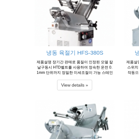
0×1400
2EA 1Ø/ 3Ø, 220V/380V, 750W×2EA Capacit
V, 750
y 33-58 slices/min(50㎐), 40-60 slices/min(60
A Capac
㎐) 40-60 slices/min Loading Demension 780
es/min(
×330×200㎜ 780×330×200㎜ Diameter of Kni
nsion 
fe Ø385㎜ Ø385㎜ Slice Thickness 0.1~25㎜
eter o
0.1~25㎜ Net Weight 285㎏ 280㎏ 자료 출처 :
0.1~2
한국후지공업
냉동 육절기 HFS-380S
냉
제품설명 장기간 판매로 품질이 인정된 모델 칼
제품설명
날구동시 HTD벨트를 사용하여 정숙한 운전 0.
스위치 
1mm 단위까지 정밀한 미세조절이 가능 스테인
작동으
레스계열의 특수강으로 된 칼날 채용으로 내구
원터치
성이 강함 (독일 G&B사 독점 공급 사용) 알룸미
칼날 구
View details »
늄 재질에서 최고급 재질인 7A를 사형주조하여
- 0.1
사용시 부식이 전무하고 인체에 무해함 영하 1
어링강(
5°C까지도 절단 가능한 강력한 파워 탈착이 용
내구성이
이한 칼중카바 사용으로 청소가 용이 사용온도
의 스위
: -2℃ ~ 0℃ 제품사양 Model HFS-350N HFS-3
안전성 유
80S HFS-350S Dimension(W×L×H) 1050×72
del HF
0×1400㎜ 1050×720×1400㎜ 1050×720×140
0×1520
Capaci
0㎜ Motor 1Ø/ 3Ø, 220V/380V, 750W×2EA 1
on 430
Ø/ 3Ø, 220V/ 380V, 750W×2EA 1Ø/ 3Ø, 220V/
380V, 750W×2EA 1Ø/ Capacity 58 slices/min
㎜ Slic
40~58 slices/min 40~58 slices/min Loading D