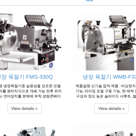
제목
장 육절기 FMS-330Q
냉장 육절기 WMB-F3
명 냉장육절기중 실용성을 강조한 모델
제품설명 신기술 집약 제품 : 비상정
러를 원터치식으로 개폐 가능 전후 위치
기능, 타이밍 조절 구동 기능, 한 매씩 
는 연마장치를 본체에 부착 경량콘베이
구성과 정도 높은 슬라이드 샤후트, 
(일제) 채용으로 위생적이고 견고 카세
미려한 가변식 칼 연마장치 간편 조작 
베이어장치로 청소시 탈착이 용이 초강
쉽게 사용 가능한 제품으로 큰 고기덩
View details »
View details »
스계 칼날 탑재로 마모가 적고 위생적
장착이 가능, 두께조절 및 폭 조절 미
밀 감속기 채용으로 내마모성이 뛰어나
능 청결 설계 : 청소가 간단한 카세트식
사용에도 조정없이 경쾌한 운전 가능 사
레탄 밸트 사용 온도 : -2℃ ~ 5℃ 제품
el FMS-250 WMB-F330 Dimension(
 -1℃ ~ 5℃ 제품사양 Model KSC-330
900×750×1430㎜ 1085×1130×1450㎜
330Q Dimension(W×L×H) 1085×113