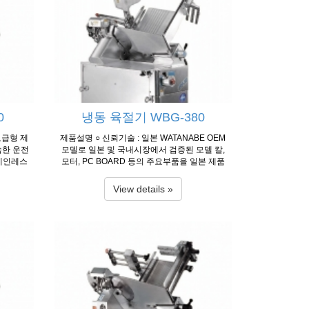
20V, 75
50㎐) 33-
n(60㎐) L
 780×33
Ø385㎜ S
t Weight
 자료 출처
0
냉동 육절기 WBG-380
보급형 제
제품설명 ○ 신뢰기술 : 일본 WATANABE OEM
숙한 운전
모델로 일본 및 국내시장에서 검증된 모델 칼,
스테인레스
모터, PC BOARD 등의 주요부품을 일본 제품
 내구성이
화하여 정밀제작된 최고급 모델 ○ 간편조작 : 0.
중 최고급
1mm단위까지 정밀한 두께조절 가능 ○ 청결설
View details »
 영하 1
계 : 위생을 고려한 구조설계 및 스테인레스 재
전기적인
질 사용 ○ 안전설계 : 비상정지 버튼, 급가동방
매로 안정
지 스위치 채용 ○ 사용온도 : -5℃ ~ 0℃ ○ 일본
~ 0℃ 제
WATANABE 수출 모델 ○ 칼날구동시 HTD벨트
mensio
를 사용하여 슬림이 없고 장시간 사용에도 칼축
70×147
에 무리가 없이 운전 가능 ○ 0.1mm 단위까지
W×2EA 1
정밀한 미세조절이 가능 ○ 스테인레스 계열의
ity 40~
특수강으로 된 칼날 채용으로 내구성이 강함
ding Dem
(일본 와타나베 수입칼 채용) ○ 알루미늄 재질
00㎜ Dia
에서 최고급 재질인 7A를 사형주조하여 부식이