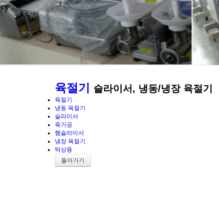
육절기
슬라이서, 냉동/냉장 육절기
육절기
냉동 육절기
슬라이서
육가공
햄슬라이서
냉장 육절기
탁상용
돌아가기