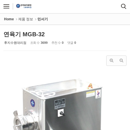
Sketchbook5, 스케치북5
Sketchbook5, 스케치북5
Home
제품 정보
민서기
연육기 MGB-32
후지수원대리점
조회 수
3699
추천 수
0
댓글
0