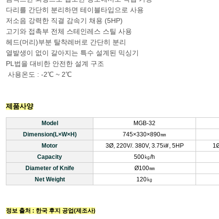
다리를 간단히 분리하면 테이블타입으로 사용
저소음 강력한 직결 감속기 채용 (5HP)
고기와 접촉부 전체 스테인레스 스틸 사용
헤드(머리)부분 탈착레버로 간단히 분리
열발생이 없이 갈아지는 특수 설계된 믹싱기
PL법을 대비한 안전한 설계 구조
사용온도 : -2℃ ~ 2℃
제품사양
Model
MGB-32
Dimension(L×W×H)
745×330×890㎜
Motor
3Ø, 220V/. 380V, 3.75㎾, 5HP
1Ø
Capacity
500㎏/h
Diameter of Knife
Ø100㎜
Net Weight
120㎏
정보 출처 : 한국 후지 공업(제조사)