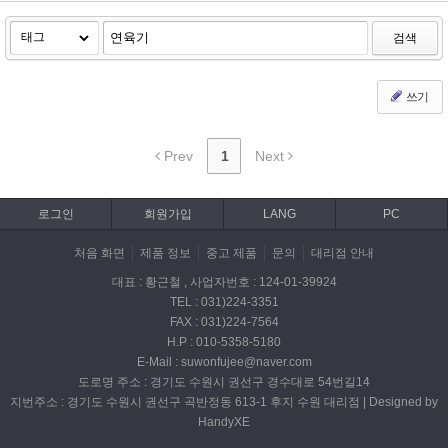
검색
쓰기
Prev
1
Next
로그인
회원가입
LANG
PC
처음 화면
제품 정보
중고 제품
문의
대리점 안내
대표 : 황근철 , 사업자번호 : 124-01-39924
TEL : 031)224-3351
FAX : 031)224-7564
H.P : 010-5358-5180
E-Mail : suwonfujee@naver.com
도로명 주소 : 경기도 수원시 권선구 경수대로 54번길14
지번주소 : 경기도 수원시 권선구 곡반정동 613-1 후지 수원 대리점 | Designed by
HandyXE