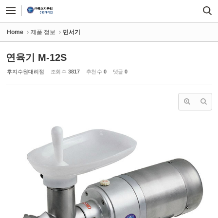
Sketchbook5, 스케치북5
Sketchbook5, 스케치북5
Home
제품 정보
민서기
연육기 M-12S
후지수원대리점
조회 수
3817
추천 수
0
댓글
0