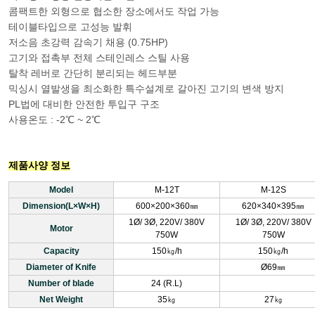
콤팩트한 외형으로 협소한 장소에서도 작업 가능
테이블타입으로 고성능 발휘
저소음 초강력 감속기 채용 (0.75HP)
고기와 접촉부 전체 스테인레스 스틸 사용
탈착 레버로 간단히 분리되는 헤드부분
믹싱시 열발생을 최소화한 특수설계로 갈아진 고기의 변색 방지
PL법에 대비한 안전한 투입구 구조
사용온도 : -2℃ ~ 2℃
제품사양 정보
Model
M-12T
M-12S
Dimension(L×W×H)
600×200×360㎜
620×340×395㎜
1Ø/ 3Ø, 220V/ 380V
1Ø/ 3Ø, 220V/ 380V
Motor
750W
750W
Capacity
150㎏/h
150㎏/h
Diameter of Knife
Ø69㎜
Number of blade
24 (R.L)
Net Weight
35㎏
27㎏