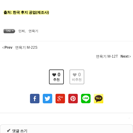
출처: 한국 후지 공업(제조사)
민찌
,
연육기
TAG •
Prev
연육기 M-22S
연육기 M-12T
Next
0
0
추천
비추천
✔
댓글 쓰기