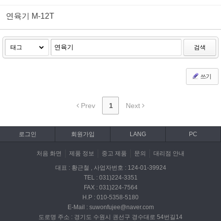
연육기 M-12T
검색
쓰기
Prev
1
Next
로그인
회원가입
LANG
PC
처음 화면
제품 정보
중고 제품
문의
대리점 안내
대표 : 황근철 , 사업자번호 : 124-01-39924
TEL : 031)224-3351
FAX : 031)224-7564
H.P : 010-5358-5180
E-Mail : suwonfujee@naver.com
도로명 주소 : 경기도 수원시 권선구 경수대로 54번길14