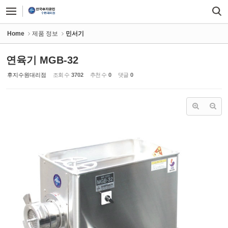
Sketchbook5, 스케치북5
Sketchbook5, 스케치북5
Home
제품 정보
민서기
연육기 MGB-32
후지수원대리점
조회 수
3702
추천 수
0
댓글
0