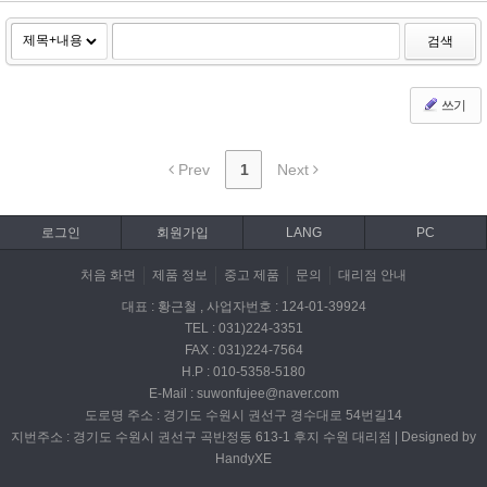
검색
쓰기
Prev
1
Next
로그인
회원가입
LANG
PC
처음 화면
제품 정보
중고 제품
문의
대리점 안내
대표 : 황근철 , 사업자번호 : 124-01-39924
TEL : 031)224-3351
FAX : 031)224-7564
H.P : 010-5358-5180
E-Mail : suwonfujee@naver.com
도로명 주소 : 경기도 수원시 권선구 경수대로 54번길14
지번주소 : 경기도 수원시 권선구 곡반정동 613-1 후지 수원 대리점 | Designed by
HandyXE