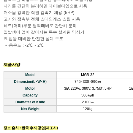
다리를 간단히 분리하면 테이블타입으로 사용
저소음 강력한 직결 감속기 채용 (5HP)
고기와 접촉부 전체 스테인레스 스틸 사용
헤드(머리)부분 탈착레버로 간단히 분리
열발생이 없이 갈아지는 특수 설계된 믹싱기
PL법을 대비한 안전한 설계 구조
사용온도 : -2℃ ~ 2℃
제품사양
Model
MGB-32
Dimension(L×W×H)
745×330×890㎜
Motor
3Ø, 220V/. 380V, 3.75㎾, 5HP
1Ø
Capacity
500㎏/h
Diameter of Knife
Ø100㎜
Net Weight
120㎏
정보 출처 : 한국 후지 공업(제조사)