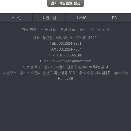
로그인
회원가입
LANG
PC
처음 화면
제품 정보
중고 제품
문의
대리점 안내
대표 : 황근철 , 사업자번호 : 124-01-39924
TEL : 031)224-3351
FAX : 031)224-7564
H.P : 010-5358-5180
E-Mail : suwonfujee@naver.com
도로명 주소 : 경기도 수원시 권선구 경수대로 54번길14
지번주소 : 경기도 수원시 권선구 곡반정동 613-1 후지 수원 대리점 | Designed by
HandyXE