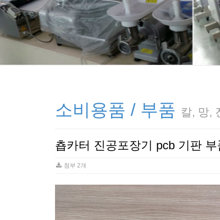
소비용품 / 부품
칼, 망
춉카터 진공포장기 pcb 기판 부
첨부 2개