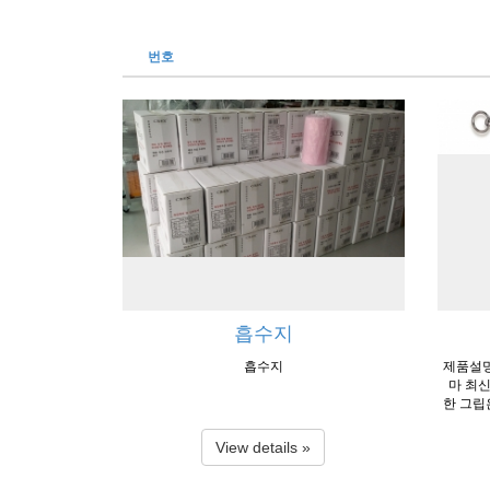
번호
흡수지
흡수지
제품설명
마 최신
한 그립
View details »