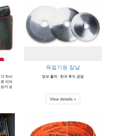
육절기용 칼날
터가 자사
정보 출처 : 한국 후지 공업
리로 이어
정정보가 보
 신속하고
DP 시스
View details »
 관리 친
준에 적
 한국 후