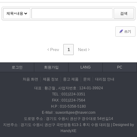
검색
쓰기
Prev
1
Next
로그인
회원가입
LANG
PC
처음 화면
제품 정보
중고 제품
문의
대리점 안내
대표 : 황근철 , 사업자번호 : 124-01-39924
TEL : 031)224-3351
FAX : 031)224-7564
H.P : 010-5358-5180
E-Mail : suwonfujee@naver.com
도로명 주소 : 경기도 수원시 권선구 경수대로 54번길14
지번주소 : 경기도 수원시 권선구 곡반정동 613-1 후지 수원 대리점 | Designed by
HandyXE