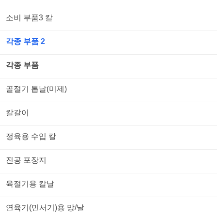
소비 부품3 칼
각종 부품 2
각종 부품
골절기 톱날(미제)
칼갈이
정육용 수입 칼
진공 포장지
육절기용 칼날
연육기(민서기)용 망/날