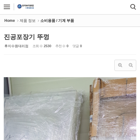
Sketchbook5, 스케치북5
Sketchbook5, 스케치북5
Home
제품 정보
소비용품 / 기계 부품
진공포장기 뚜껑
후지수원대리점
조회 수
2530
추천 수
0
댓글
0